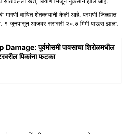
ेथे साठविलेली खते, बियाणे भिजून नुकसान झाले आहे.
ी मागणी बाधित शेतकऱ्यांनी केली आहे. परभणी जिल्ह्यात
ा. १ जूनपासून आजवर सरासरी २०.७ मिमी पाऊस झाला.
 Damage: पूर्वमोसमी पावसाचा शिरोळमधील
टरवरील पिकांना फटका