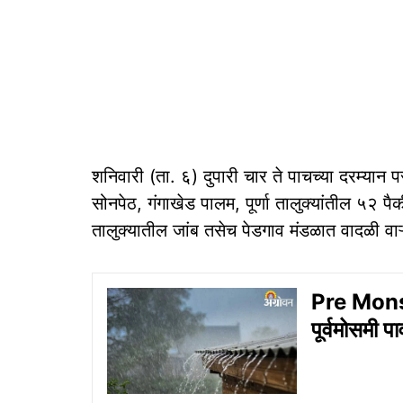
शनिवारी (ता. ६) दुपारी चार ते पाचच्या दरम्यान 
सोनपेठ, गंगाखेड पालम, पूर्णा तालुक्यांतील ५२
तालुक्यातील जांब तसेच पेडगाव मंडळात वादळी व
Pre Monso
पूर्वमोसमी 