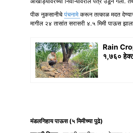
आखाड्यावरच्या निवाऱ्यावरील पत्रे उडून गेली. त
पीक नुकसानीचे
पंचनामे
करून तत्काळ मदत देण्याच
मागील २४ तासांत सरासरी ४.५ मिमी पाऊस झाल
Rain Crop
१,७६० हेक्
मंडलनिहाय पाऊस (५ मिमीच्या पुढे)