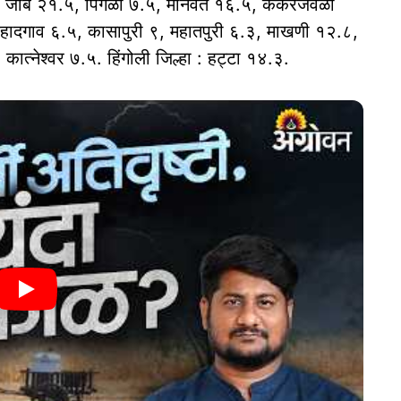
, जांब २१.५, पिंगळी ७.५, मानवत १६.५, केकरजवळा
हादगाव ६.५, कासापुरी ९, महातपुरी ६.३, माखणी १२.८,
त्नेश्वर ७.५. हिंगोली जिल्हा : हट्टा १४.३.