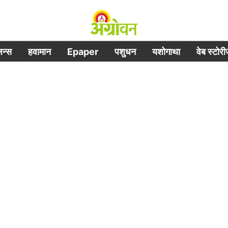
िजन्स
हवामान
Epaper
पशुधन
यशोगाथा
वेब स्टोर