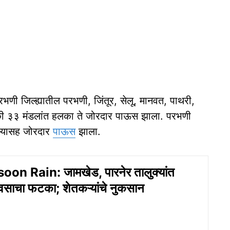
परभणी जिल्ह्यातील परभणी, जिंतूर, सेलू, मानवत, पाथरी,
 पैकी ३३ मंडलांत हलका ते जोरदार पाऊस झाला. परभणी
ाऱ्यासह जोरदार
पाऊस
झाला.
on Rain: जामखेड, पारनेर तालुक्यांत
पावसाचा फटका; शेतकऱ्यांचे नुकसान