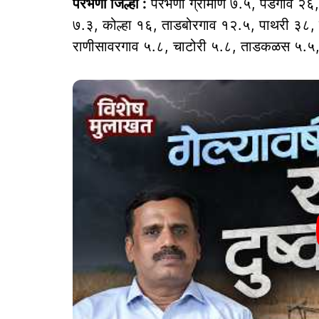
परभणी जिल्हा :
परभणी ग्रामीण ७.५, पेडगाव २६
७.३, कोल्हा १६, ताडबोरगाव १२.५, पाथरी ३८, 
राणीसावरगाव ५.८, चाटोरी ५.८, ताडकळस ५.५, का