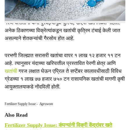
युरिया, डिएपी,पोटॅश या ग्रेडच्या खताचा कमी तर एनपीके, सिंगल
सुपर फॉस्फेट ग्रेडच्या खतांचा जास्त पुरवठा झाला. शेतकऱ्यांना
गरज असतांना कमी पुरवठ्यामुळे युरिया, डीएपी खते मिळत नाहीत.
अनेक ठिकाणच्या विक्रेत्यांकडून खतांची कृत्रिम टंचाई केली जात
असल्याने शेतकऱ्यांची गैरसोय होत आहे.
परभणी जिल्ह्यात सरासरी खतांचा वापर १ लाख १२ हजार ११ टन
आहे. त्यानुसार यंदाच्या खरिपातील प्रस्तावित पेरणी क्षेत्र आणि
खतांची
गरज लक्षात घेऊन एप्रिल ते सप्टेंबर कालावधीसाठी विविध
ग्रेडच्या १ लाख ७७ हजार ७५० टन रासायनिक खतांची मागणी कृषी
आयुक्तालयाकडे नोंदविली होती.
Fertilizer Supply Issue
-
Agrowom
Also Read
Fertilizer Supply Issue: कंपन्यांनी विक्री केंद्रांवर खते