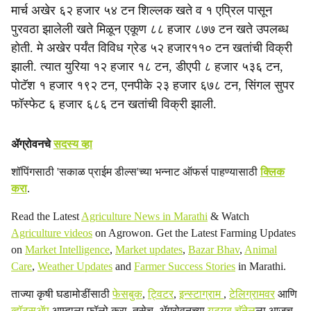
मार्च अखेर ६२ हजार ५४ टन शिल्लक खते व १ एप्रिल पासून
पुरवठा झालेली खते मिळून एकूण ८८ हजार ८७७ टन खते उपलब्ध
होती. मे अखेर पर्यंत विविध ग्रेड ५२ हजार११० टन खतांची विक्री
झाली. त्यात युरिया १२ हजार १८ टन, डीएपी ८ हजार ५३६ टन,
पोटॅश १ हजार १९२ टन, एनपीके २३ हजार ६७८ टन, सिंगल सुपर
फॉस्फेट ६ हजार ६८६ टन खतांची विक्री झाली.
ॲग्रोवनचे
सदस्य व्हा
शॉपिंगसाठी 'सकाळ प्राईम डील्स'च्या भन्नाट ऑफर्स पाहण्यासाठी
क्लिक
करा
.
Read the Latest
Agriculture News in Marathi
& Watch
Agriculture videos
on Agrowon. Get the Latest Farming Updates
on
Market Intelligence
,
Market updates
,
Bazar Bhav
,
Animal
Care
,
Weather Updates
and
Farmer Success Stories
in Marathi.
ताज्या कृषी घडामोडींसाठी
फेसबुक
,
ट्विटर
,
इन्स्टाग्राम
,
टेलिग्रामवर
आणि
व्हॉट्सॲप
आम्हाला फॉलो करा. तसेच, ॲग्रोवनच्या
यूट्यूब चॅनेल
ला आजच