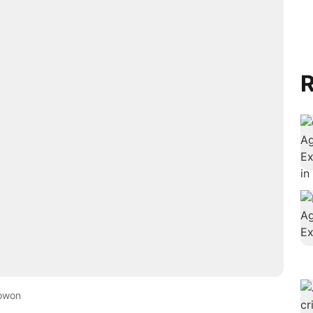
R
owon