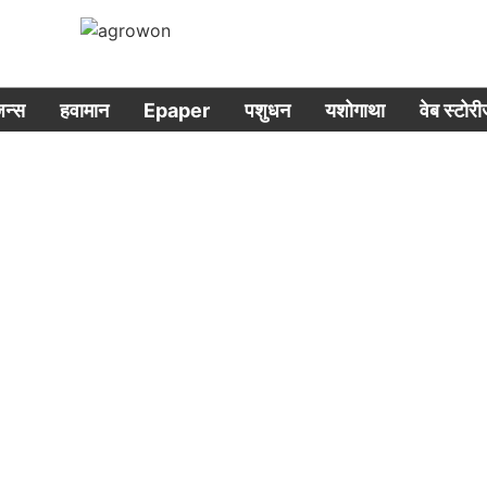
िजन्स
हवामान
Epaper
पशुधन
यशोगाथा
वेब स्टोर