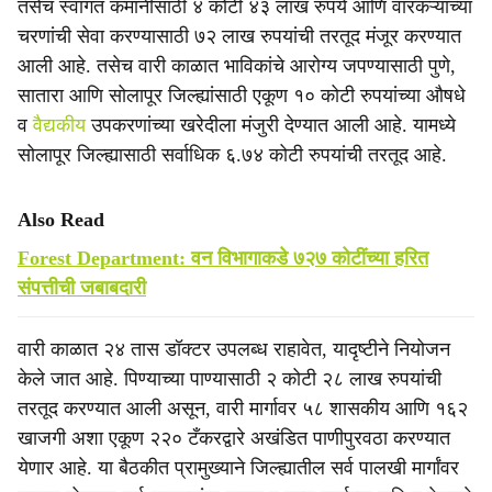
तसेच स्वागत कमानींसाठी ४ कोटी ४३ लाख रुपये आणि वारकऱ्यांच्या
चरणांची सेवा करण्यासाठी ७२ लाख रुपयांची तरतूद मंजूर करण्यात
आली आहे. तसेच वारी काळात भाविकांचे आरोग्य जपण्यासाठी पुणे,
सातारा आणि सोलापूर जिल्ह्यांसाठी एकूण १० कोटी रुपयांच्या औषधे
व
वैद्यकीय
उपकरणांच्या खरेदीला मंजुरी देण्यात आली आहे. यामध्ये
सोलापूर जिल्ह्यासाठी सर्वाधिक ६.७४ कोटी रुपयांची तरतूद आहे.
Also Read
Forest Department: वन विभागाकडे ७२७ कोटींच्या हरित
संपत्तीची जबाबदारी
वारी काळात २४ तास डॉक्टर उपलब्ध राहावेत, यादृष्टीने नियोजन
केले जात आहे. पिण्याच्या पाण्यासाठी २ कोटी २८ लाख रुपयांची
तरतूद करण्यात आली असून, वारी मार्गावर ५८ शासकीय आणि १६२
खाजगी अशा एकूण २२० टँकरद्वारे अखंडित पाणीपुरवठा करण्यात
येणार आहे. या बैठकीत प्रामुख्याने जिल्ह्यातील सर्व पालखी मार्गांवर