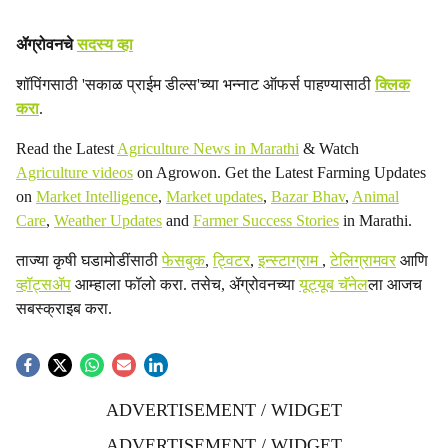
ॲग्रोवनचे
सदस्य व्हा
शॉपिंगसाठी 'सकाळ प्राईम डील्स'च्या भन्नाट ऑफर्स पाहण्यासाठी
क्लिक
करा
.
Read the Latest
Agriculture News in Marathi
& Watch
Agriculture videos
on Agrowon. Get the Latest Farming Updates
on
Market Intelligence
,
Market updates
,
Bazar Bhav
,
Animal
Care
,
Weather Updates
and
Farmer Success Stories
in Marathi.
ताज्या कृषी घडामोडींसाठी
फेसबुक
,
ट्विटर
,
इन्स्टाग्राम
,
टेलिग्रामवर
आणि
व्हॉट्सॲप
आम्हाला फॉलो करा. तसेच, ॲग्रोवनच्या
यूट्यूब चॅनेल
ला आजच
सबस्क्राइब करा.
ADVERTISEMENT / WIDGET
ADVERTISEMENT / WIDGET