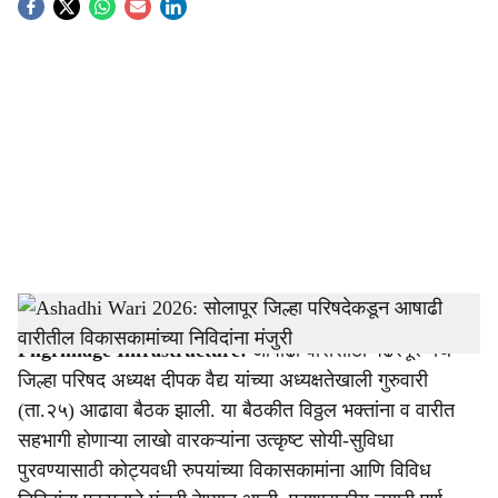
S
o
c
i
a
l
s
Development Works Approved for Ashadhi Wari in Pandharpur
-
Agrowon
h
Pilgrimage Infrastructure:
आषाढी वारीसाठी पंढरपूर येथे
a
जिल्हा परिषद अध्यक्ष दीपक वैद्य यांच्या अध्यक्षतेखाली गुरुवारी
r
(ता.२५) आढावा बैठक झाली. या बैठकीत विठ्ठल भक्तांना व वारीत
सहभागी होणाऱ्या लाखो वारकऱ्यांना उत्कृष्ट सोयी-सुविधा
e
पुरवण्यासाठी कोट्यवधी रुपयांच्या विकासकामांना आणि विविध