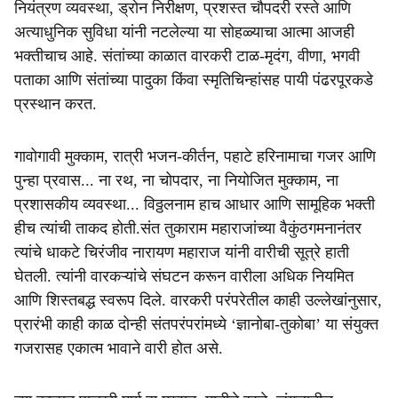
नियंत्रण व्यवस्था, ड्रोन निरीक्षण, प्रशस्त चौपदरी रस्ते आणि
अत्याधुनिक सुविधा यांनी नटलेल्या या सोहळ्याचा आत्मा आजही
भक्तीचाच आहे. संतांच्या काळात वारकरी टाळ-मृदंग, वीणा, भगवी
पताका आणि संतांच्या पादुका किंवा स्मृतिचिन्हांसह पायी पंढरपूरकडे
प्रस्थान करत.
गावोगावी मुक्काम, रात्री भजन-कीर्तन, पहाटे हरिनामाचा गजर आणि
पुन्हा प्रवास... ना रथ, ना चोपदार, ना नियोजित मुक्काम, ना
प्रशासकीय व्यवस्था... विठ्ठलनाम हाच आधार आणि सामूहिक भक्ती
हीच त्यांची ताकद होती.संत तुकाराम महाराजांच्या वैकुंठगमनानंतर
त्यांचे धाकटे चिरंजीव नारायण महाराज यांनी वारीची सूत्रे हाती
घेतली. त्यांनी वारकऱ्यांचे संघटन करून वारीला अधिक नियमित
आणि शिस्तबद्ध स्वरूप दिले. वारकरी परंपरेतील काही उल्लेखांनुसार,
प्रारंभी काही काळ दोन्ही संतपरंपरांमध्ये ‘ज्ञानोबा-तुकोबा’ या संयुक्त
गजरासह एकात्म भावाने वारी होत असे.