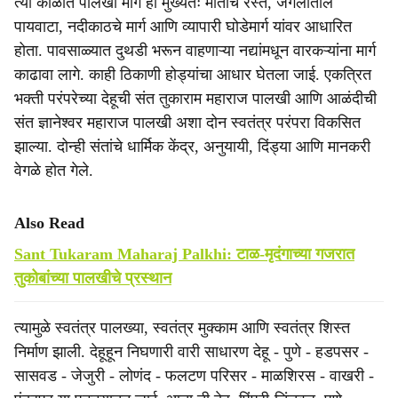
त्या काळात पालखी मार्ग हा मुख्यतः मातीचे रस्ते, जंगलातील
पायवाटा, नदीकाठचे मार्ग आणि व्यापारी घोडेमार्ग यांवर आधारित
होता. पावसाळ्यात दुथडी भरून वाहणाऱ्या नद्यांमधून वारकऱ्यांना मार्ग
काढावा लागे. काही ठिकाणी होड्यांचा आधार घेतला जाई. एकत्रित
भक्ती परंपरेच्या देहूची संत तुकाराम महाराज पालखी आणि आळंदीची
संत ज्ञानेश्वर महाराज पालखी अशा दोन स्वतंत्र परंपरा विकसित
झाल्या. दोन्ही संतांचे धार्मिक केंद्र, अनुयायी, दिंड्या आणि मानकरी
वेगळे होत गेले.
Also Read
Sant Tukaram Maharaj Palkhi: टाळ-मृदंगाच्या गजरात
तुकोबांच्या पालखीचे प्रस्थान
त्यामुळे स्वतंत्र पालख्या, स्वतंत्र मुक्काम आणि स्वतंत्र शिस्त
निर्माण झाली. देहूहून निघणारी वारी साधारण देहू - पुणे - हडपसर -
सासवड - जेजुरी - लोणंद - फलटण परिसर - माळशिरस - वाखरी -