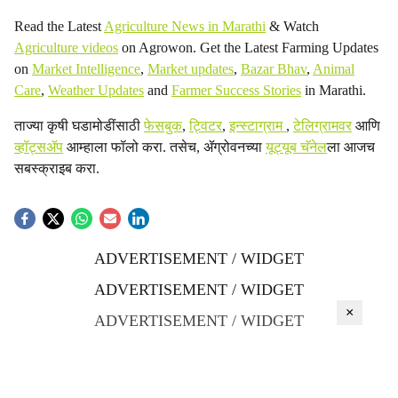
Read the Latest
Agriculture News in Marathi
& Watch
Agriculture videos
on Agrowon. Get the Latest Farming Updates
on
Market Intelligence
,
Market updates
,
Bazar Bhav
,
Animal
Care
,
Weather Updates
and
Farmer Success Stories
in Marathi.
ताज्या कृषी घडामोडींसाठी
फेसबुक
,
ट्विटर
,
इन्स्टाग्राम
,
टेलिग्रामवर
आणि
व्हॉट्सॲप
आम्हाला फॉलो करा. तसेच, ॲग्रोवनच्या
यूट्यूब चॅनेल
ला आजच
सबस्क्राइब करा.
ADVERTISEMENT / WIDGET
ADVERTISEMENT / WIDGET
×
ADVERTISEMENT / WIDGET