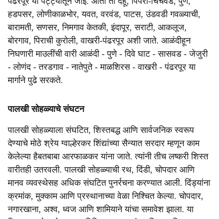
पंढरपूर या पट्ट्यातून जाई. आता ती देहू, पिंपरी-चिंचवड, पुणे,
हडपसर, लोणीकाळभोर, यवत, वरवंड, पाटस, उंडवडी गवळ्याची,
बारामती, सणसर, निमगाव केतकी, इंदापूर, सराटी, आकलूज,
बोरगाव, पिराची कुरोली, वाखरी-पंढरपूर अशी जाते. आळंदीहून
निघणारी माउलींची वारी आळंदी - पुणे - दिवे घाट - सासवड - जेजुरी
- लोणंद - तरडगाव - नातेपुते - माळशिरस - वाखरी - पंढरपूर या
मार्गाने पुढे सरकते.
पालखी सोहळ्याचे संघटन
पालखी सोहळ्याला संघटित, शिस्तबद्ध आणि सार्वजनिक स्वरूप
देण्याचे मोठे श्रेय ग्वाल्हेरकर शिंद्यांच्या सैन्यात सरदार म्हणून काम
केलेल्या हैबतबाबा आरफाळकर यांना जाते. त्यांनी तीच लष्करी शिस्त
वारीतही उतरवली. पालखी सोहळ्याची रथ, दिंडी, चोपदार आणि
मानव व्यवस्थेसह अधिक संघटित पुनर्रचना करण्यात आली. दिंड्यांना
क्रमांक, मुक्काम आणि प्रस्थानाच्या वेळा निश्चित केल्या. चोपदार,
नगारखाना, अश्व, ध्वज आणि शामियाने यांचा समावेश झाला. या