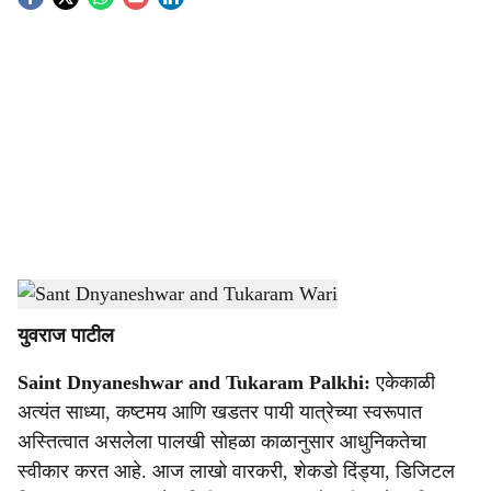
S
o
c
i
a
l
s
Ashadhi Wari pilgrimage in Maharashtra
-
Agrowon
h
युवराज पाटील
a
Saint Dnyaneshwar and Tukaram Palkhi:
एकेकाळी
r
अत्यंत साध्या, कष्टमय आणि खडतर पायी यात्रेच्या स्वरूपात
e
अस्तित्वात असलेला पालखी सोहळा काळानुसार आधुनिकतेचा
स्वीकार करत आहे. आज लाखो वारकरी, शेकडो दिंड्या, डिजिटल