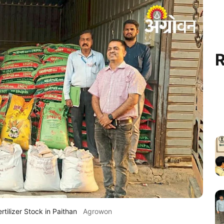
R
rtilizer Stock in Paithan
Agrowon