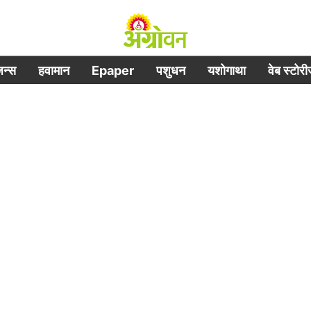
िजन्स
हवामान
Epaper
पशुधन
यशोगाथा
वेब स्टोर