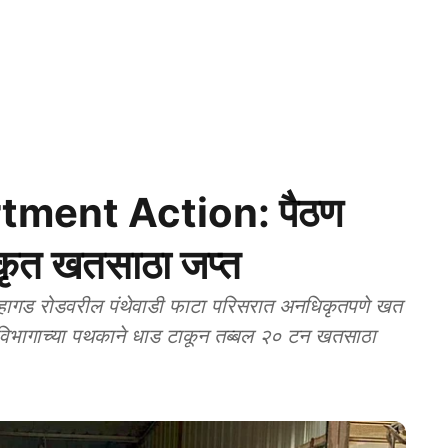
tment Action: पैठण
कृत खतसाठा जप्त
ागड रोडवरील पंथेवाडी फाटा परिसरात अनधिकृतपणे खत
ी विभागाच्या पथकाने धाड टाकून तब्बल २० टन खतसाठा