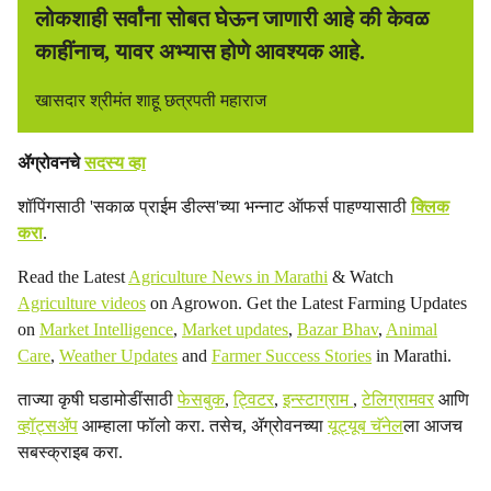
लोकशाही सर्वांना सोबत घेऊन जाणारी आहे की केवळ
काहींनाच, यावर अभ्यास होणे आवश्यक आहे.
खासदार श्रीमंत शाहू छत्रपती महाराज
ॲग्रोवनचे
सदस्य व्हा
शॉपिंगसाठी 'सकाळ प्राईम डील्स'च्या भन्नाट ऑफर्स पाहण्यासाठी
क्लिक
करा
.
Read the Latest
Agriculture News in Marathi
& Watch
Agriculture videos
on Agrowon. Get the Latest Farming Updates
on
Market Intelligence
,
Market updates
,
Bazar Bhav
,
Animal
Care
,
Weather Updates
and
Farmer Success Stories
in Marathi.
ताज्या कृषी घडामोडींसाठी
फेसबुक
,
ट्विटर
,
इन्स्टाग्राम
,
टेलिग्रामवर
आणि
व्हॉट्सॲप
आम्हाला फॉलो करा. तसेच, ॲग्रोवनच्या
यूट्यूब चॅनेल
ला आजच
सबस्क्राइब करा.