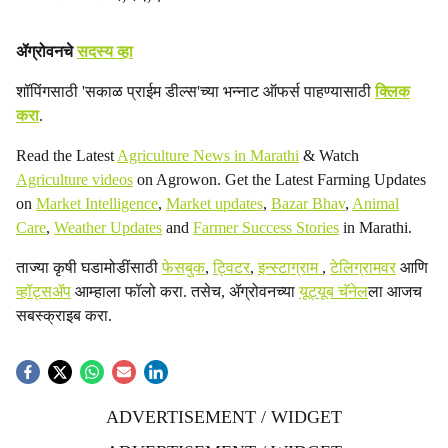
ॲग्रोवनचे
सदस्य व्हा
शॉपिंगसाठी 'सकाळ प्राईम डील्स'च्या भन्नाट ऑफर्स पाहण्यासाठी
क्लिक
करा
.
Read the Latest
Agriculture News in Marathi
& Watch
Agriculture videos
on Agrowon. Get the Latest Farming Updates
on
Market Intelligence
,
Market updates
,
Bazar Bhav
,
Animal
Care
,
Weather Updates
and
Farmer Success Stories
in Marathi.
ताज्या कृषी घडामोडींसाठी
फेसबुक
,
ट्विटर
,
इन्स्टाग्राम
,
टेलिग्रामवर
आणि
व्हॉट्सॲप
आम्हाला फॉलो करा. तसेच, ॲग्रोवनच्या
यूट्यूब चॅनेल
ला आजच
सबस्क्राइब करा.
ADVERTISEMENT / WIDGET