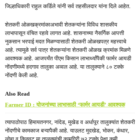
जिल्हाधिकारी राहुल कर्डिले यांनी सर्व तहसीलदार यांना दिले आहेत.
शेतकरी ओळखक्रमांकाअभावी शेतकऱ्यांना विविध शासकीय
लाभापासून वंचित रहावे लागत आहे. शासनाच्या नैसर्गिक आपत्ती
नुकसान भरपाई मदत मिळण्यासाठी शेतकरी ओळखपत्र महत्त्वाचे
आहे. त्यामुळे सर्व पात्र शेतकऱ्यांना शेतकरी ओळख क्रमांक मिळणे
आवश्यक आहे. आजपर्यंत पीएम किसान लाभार्थ्यांपैकी फार्मर आयडी
नोंदणीमध्ये हदगाव तालुका अव्वल आहे. या तालुक्याने ८० टक्के
नोंदणी केली आहे.
Also Read
Farmer ID : योजनांच्या लाभासाठी ‘फार्मर आयडी’ आवश्यक
त्यापाठोपाठ हिमायतनगर, नांदेड, मुखेड व अर्धापूर तालुक्यांत शेतकरी
नोंदणीचे कामकाज बऱ्यापैकी आहे. याउलट मुदखेड, भोकर, कंधार,
लोहा व किनवट या तालुक्यांची कामगिरी ७२ टक्के पेक्षा कमी