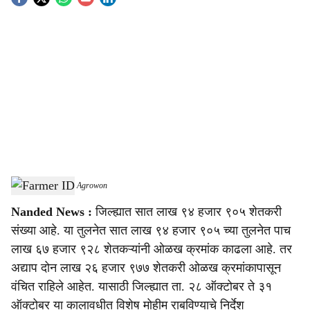
S
o
c
i
a
l
s
Agristack Yojana
-
Agrowon
h
Nanded News :
जिल्ह्यात सात लाख ९४ हजार ९०५ शेतकरी
a
संख्या आहे. या तुलनेत सात लाख ९४ हजार ९०५ च्या तुलनेत पाच
r
लाख ६७ हजार ९२८ शेतकऱ्यांनी ओळख क्रमांक काढला आहे. तर
अद्याप दोन लाख २६ हजार ९७७ शेतकरी ओळख क्रमांकापासून
e
वंचित राहिले आहेत. यासाठी जिल्ह्यात ता. २८ ऑक्टोबर ते ३१
ऑक्टोबर या कालावधीत विशेष मोहीम राबविण्याचे निर्देश