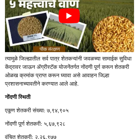
त्यामुळे जिल्ह्यातील सर्व पात्र शेतकऱ्यांनी जवळच्या सामाईक सुविधा
केंद्रावर जाऊन ॲग्रीस्टॅक योजनेंतर्गत नोंदणी पूर्ण करून शेतकरी
ओळख क्रमांक प्राप्त करून घ्यावा असे आवाहन जिल्हा
प्रशासनाच्यावतीने करण्यात आले आहे.
नोंदणी स्‍थिती
एकूण शेतकरी संख्या: ७,९४,९०५
नोंदणी पूर्ण शेतकरी: ५,६७,९२८
वंचित शेतकरी: २,२६,९७७