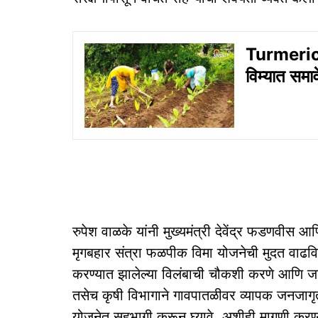
Turmeric
विम्यात समा
रुपेश वाळके यांनी मुख्यमंत्री देवेंद्र फडणवीस आण
मृगबहार संत्रा फळपीक विमा योजनेची मुदत वाढविण
करण्यात झालेल्या विलंबाची चौकशी करणे आणि जब
तसेच कृषी विभागाने गावपातळीवर व्यापक जनजागृती
योजनेत सहभागी करून घ्यावे, अशीही मागणी करण