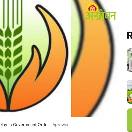
R
elay in Government Order
Agrowon