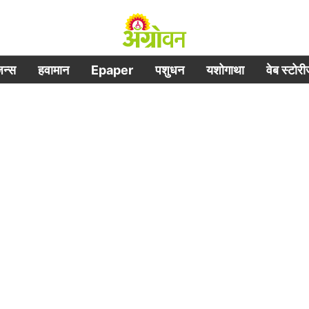
िजन्स
हवामान
Epaper
पशुधन
यशोगाथा
वेब स्टोर