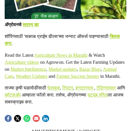
ॲग्रोवनचे
सदस्य व्हा
शॉपिंगसाठी 'सकाळ प्राईम डील्स'च्या भन्नाट ऑफर्स पाहण्यासाठी
क्लिक
करा
.
Read the Latest
Agriculture News in Marathi
& Watch
Agriculture videos
on Agrowon. Get the Latest Farming Updates
on
Market Intelligence
,
Market updates
,
Bazar Bhav
,
Animal
Care
,
Weather Updates
and
Farmer Success Stories
in Marathi.
ताज्या कृषी घडामोडींसाठी
फेसबुक
,
ट्विटर
,
इन्स्टाग्राम
,
टेलिग्रामवर
आणि
व्हॉट्सॲप
आम्हाला फॉलो करा. तसेच, ॲग्रोवनच्या
यूट्यूब चॅनेल
ला आजच
सबस्क्राइब करा.