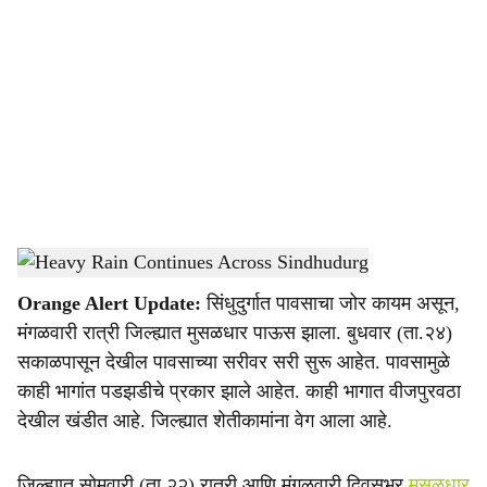
o
c
i
a
l
s
Heavy Rain Continues Across Sindhudurg
-
Agrowon
h
Orange Alert Update:
सिंधुदुर्गात पावसाचा जोर कायम असून,
a
मंगळवारी रात्री जिल्ह्यात मुसळधार पाऊस झाला. बुधवार (ता.२४)
r
सकाळपासून देखील पावसाच्या सरीवर सरी सुरू आहेत. पावसामुळे
काही भागांत पडझडीचे प्रकार झाले आहेत. काही भागात वीजपुरवठा
e
देखील खंडीत आहे. जिल्ह्यात शेतीकामांना वेग आला आहे.
जिल्ह्यात सोमवारी (ता.२२) रात्री आणि मंगळवारी दिवसभर
मुसळधार