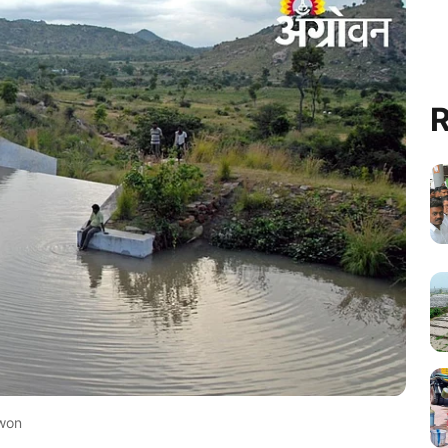
R
won