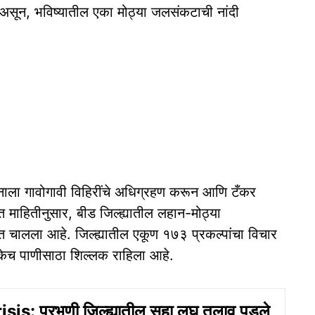
सून, भविष्यातील एका मोठ्या जलसंकटाची नांदी
सनाला गावोगावी विहिरींचे अधिग्रहण करून आणि टँकर
माहितीनुसार, बीड जिल्ह्यातील लहान-मोठ्या
वत चालला आहे. जिल्ह्यातील एकूण १७३ प्रकल्पांचा विचार
्केच पाणीसाठा शिल्लक राहिला आहे.
is: परभणी जिल्ह्यातील सहा लघु तलाव पडले