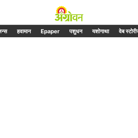
िजन्स
हवामान
Epaper
पशुधन
यशोगाथा
वेब स्टोर