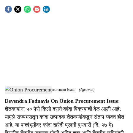
S
o
c
i
a
l
s
Devendra Fadnavis On Onion Procurement Issue.
-
(Agrowon)
h
Devendra Fadnavis On Onion Procurement Issue
:
a
शेतकऱ्यांना ५० पैसे किलो दराने कांदा विकण्याची वेळ आली आहे.
r
यामुळे राज्यभरातून कांदा उत्पादक शेतकऱ्यांकडून संताप व्यक्त होत
आहे. या पार्श्वभूमीवर कांदा खरेदी प्रश्नी बुधवारी (दि. २७ मे)
e