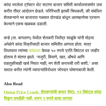
e
कांदा भरलेला ट्रॅक्टर थेट सटाणा बाजार समिती कार्यालयासमोर उभा
करीत तीव्र आंदोलन छेडले. परिस्थिती इतकी चिघळली, की संबंधित
शेतकऱ्याने भर बाजारात गळ्यात दोरखंड बांधून आत्महत्येचा प्रयत्न
केल्याने एकच खळबळ उडाली.
कऱ्हे (ता. बागलाण) येथील शेतकरी जितेंद्र साळुंके यांनी मोठ्या
अपेक्षेने कांदा विक्रीसाठी बाजार समितीत आणला होता. मात्र
लिलावात त्यांच्या
कांद्याला
केवळ ५० रुपये प्रति क्विंटल दर जाहीर
होताच ते संतप्त झाले. ‘मजुरी, बियाणे, खत, औषधे आणि
वाहतुकीचाही खर्च निघत नाही; मग शेती करायची तरी कशी,’ असा
सवाल करीत त्यांनी व्यापाऱ्यांविरोधात जोरदार घोषणाबाजी केली.
Also Read
Onion Price Crash: शेतकऱ्यांची क्रूर चेष्टा; १२ क्विंटल कांदा
विकून दमडीही नाही, वरुन १ रुपये द्यावा लागला