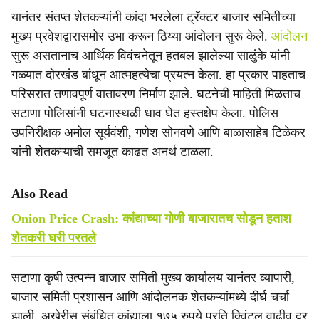
यानंतर संतप्त शेतकऱ्यांनी कांदा भरलेला ट्रॅक्टर बाजार समितीच्या
मुख्य प्रवेशद्वारासमोर उभा करून ठिय्या आंदोलन सुरू केले.
आंदोलन
सुरू असतानाच आर्थिक विवंचनेतून हतबल झालेल्या साळुंके यांनी
गळ्यात दोरखंड बांधून आत्महत्येचा प्रयत्न केला. हा प्रकार पाहताच
परिसरात तणावपूर्ण वातावरण निर्माण झाले. घटनेची माहिती मिळताच
सटाणा पोलिसांनी घटनास्थळी धाव घेत हस्तक्षेप केला. पोलिस
उपनिरीक्षक अमोल सूर्यवंशी, गणेश सोनवणे आणि बाळासाहेब टिळेकर
यांनी शेतकऱ्याची समजूत काढत अनर्थ टाळला.
Also Read
Onion Price Crash: कांद्याच्या गोणी बाजारातच सोडून हताश
शेतकरी घरी परतले
सटाणा कृषी उत्पन्न बाजार समिती मुख्य कार्यालय यानंतर व्यापारी,
बाजार समिती प्रशासन आणि आंदोलनक शेतकऱ्यांमध्ये दीर्घ चर्चा
झाली. अखेरीस संबंधित कांद्याला १७५ रुपये प्रति क्विंटल वाढीव दर