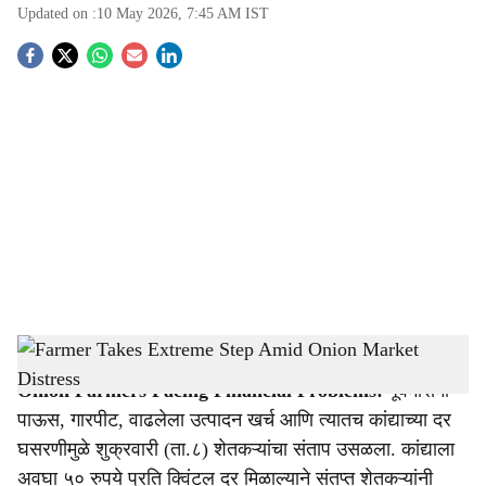
Updated on :
10 May 2026, 7:45 AM
IST
S
o
c
i
a
l
s
Farmer Takes Extreme Step Amid Onion Market Distress
-
Agrowon
h
Onion Farmers Facing Financial Problems:
पूर्वमोसमी
a
पाऊस, गारपीट, वाढलेला उत्पादन खर्च आणि त्यातच कांद्याच्या दर
r
घसरणीमुळे शुक्रवारी (ता.८) शेतकऱ्यांचा संताप उसळला. कांद्याला
अवघा ५० रुपये प्रति क्विंटल दर मिळाल्याने संतप्त शेतकऱ्यांनी