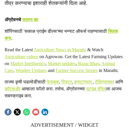
तीव्र करण्याचा इशाराही शेतकऱ्यांनी दिला आहे.
ॲग्रोवनचे
सदस्य व्हा
शॉपिंगसाठी 'सकाळ प्राईम डील्स'च्या भन्नाट ऑफर्स पाहण्यासाठी
क्लिक
करा
.
Read the Latest
Agriculture News in Marathi
& Watch
Agriculture videos
on Agrowon. Get the Latest Farming Updates
on
Market Intelligence
,
Market updates
,
Bazar Bhav
,
Animal
Care
,
Weather Updates
and
Farmer Success Stories
in Marathi.
ताज्या कृषी घडामोडींसाठी
फेसबुक
,
ट्विटर
,
इन्स्टाग्राम
,
टेलिग्रामवर
आणि
व्हॉट्सॲप
आम्हाला फॉलो करा. तसेच, ॲग्रोवनच्या
यूट्यूब चॅनेल
ला आजच
सबस्क्राइब करा.
ADVERTISEMENT / WIDGET