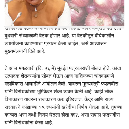
e
असल्याचे म्हटले आहे. केंद्र सरकारने कांदा खरेदीचा भाव हा
साडेतीन रुपयांनी वाढवून जवळपास १५ रुपयांवर नेला आहे. मोठ्या
प्रमाणात खरेदीदेखील सुरु केली आहे. आम्ही याबाबत केंद्र
सरकारला बैठक घेण्याची विनंती केली होती. यावर केंद्रासोबत उद्या
बुधवारी संध्याकाळी बैठक होणार आहे. या बैठकीतून दीर्घकालीन
उपायोजना काढण्याचा प्रयत्न केला जाईल, असे आश्वासन
मुख्यमंत्र्यांनी दिले आहे.
ते आज मंगळवारी (दि. २६ मे) मुंबईत पत्रकारांशी बोलत होते. कांदा
उत्पादक शेतकऱ्यांना सोबत घेऊन आज नाशिकच्या चांदवडमध्ये
महाविकास आघाडीने आंदोलन केले. यावरुन मुख्यमंत्री फडणवीस
यांनी विरोधकांच्या भूमिकेवर शंका व्यक्त केली आहे. काही लोक
विनाकारण यावरुन राजकारण करु इच्छितात. केंद्र आणि राज्य
सरकारने कांद्याच्या १५ रुपयांनी खरेदीचा निर्णय घेतला आहे. तुमच्या
काळात असा कधी निर्णय घेतला होता का?, असा सवाल फडणवीस
यांनी विरोधकांना केला आहे.