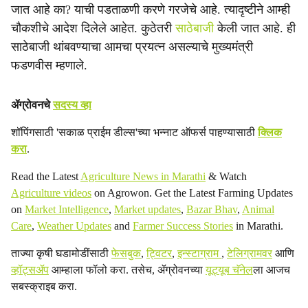
जात आहे का? याची पडताळणी करणे गरजेचे आहे. त्यादृष्टीने आम्ही
चौकशीचे आदेश दिलेले आहेत. कुठेतरी
साठेबाजी
केली जात आहे. ही
साठेबाजी थांबवण्याचा आमचा प्रयत्न असल्याचे मुख्यमंत्री
फडणवीस म्हणाले.
ॲग्रोवनचे
सदस्य व्हा
शॉपिंगसाठी 'सकाळ प्राईम डील्स'च्या भन्नाट ऑफर्स पाहण्यासाठी
क्लिक
करा
.
Read the Latest
Agriculture News in Marathi
& Watch
Agriculture videos
on Agrowon. Get the Latest Farming Updates
on
Market Intelligence
,
Market updates
,
Bazar Bhav
,
Animal
Care
,
Weather Updates
and
Farmer Success Stories
in Marathi.
ताज्या कृषी घडामोडींसाठी
फेसबुक
,
ट्विटर
,
इन्स्टाग्राम
,
टेलिग्रामवर
आणि
व्हॉट्सॲप
आम्हाला फॉलो करा. तसेच, ॲग्रोवनच्या
यूट्यूब चॅनेल
ला आजच
सबस्क्राइब करा.