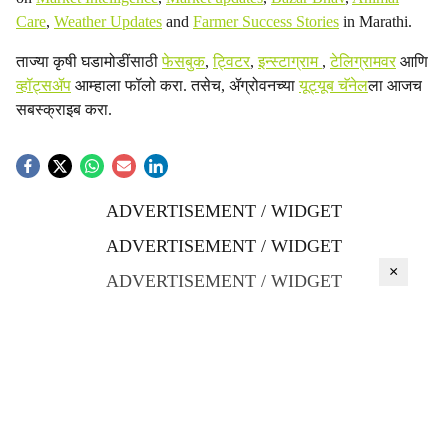
Care
,
Weather Updates
and
Farmer Success Stories
in Marathi.
ताज्या कृषी घडामोडींसाठी
फेसबुक
,
ट्विटर
,
इन्स्टाग्राम
,
टेलिग्रामवर
आणि
व्हॉट्सॲप
आम्हाला फॉलो करा. तसेच, ॲग्रोवनच्या
यूट्यूब चॅनेल
ला आजच
सबस्क्राइब करा.
ADVERTISEMENT / WIDGET
ADVERTISEMENT / WIDGET
×
ADVERTISEMENT / WIDGET