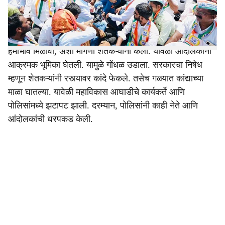
e
महामोर्चा काढण्यात आला.
कांद्याच्या भावावर कायमस्वरुपी तोडगा काढावा. कांद्याला ३ हजार
हमीभाव मिळावा, अशी मागणी शेतकऱ्यांनी केली. यावेळी आंदोलकांनी
आक्रमक भूमिका घेतली. यामुळे गोंधळ उडाला. सरकारचा निषेध
म्हणून शेतकऱ्यांनी रस्त्यावर कांदे फेकले. तसेच गळ्यात कांद्याच्या
माळा घातल्या. यावेळी महाविकास आघाडीचे कार्यकर्ते आणि
पोलिसांमध्ये झटापट झाली. दरम्यान, पोलिसांनी काही नेते आणि
आंदोलकांची धरपकड केली.