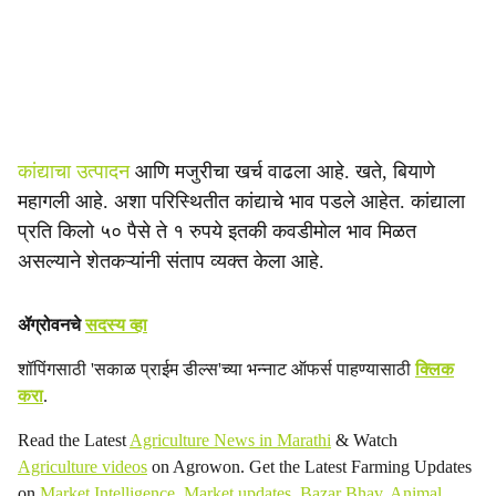
कांद्याचा उत्पादन
आणि मजुरीचा खर्च वाढला आहे. खते, बियाणे
महागली आहे. अशा परिस्थितीत कांद्याचे भाव पडले आहेत. कांद्याला
प्रति किलो ५० पैसे ते १ रुपये इतकी कवडीमोल भाव मिळत
असल्याने शेतकऱ्यांनी संताप व्यक्त केला आहे.
ॲग्रोवनचे
सदस्य व्हा
शॉपिंगसाठी 'सकाळ प्राईम डील्स'च्या भन्नाट ऑफर्स पाहण्यासाठी
क्लिक
करा
.
Read the Latest
Agriculture News in Marathi
& Watch
Agriculture videos
on Agrowon. Get the Latest Farming Updates
on
Market Intelligence
,
Market updates
,
Bazar Bhav
,
Animal