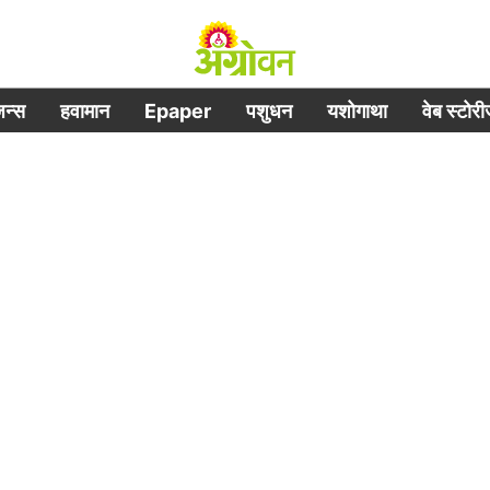
िजन्स
हवामान
Epaper
पशुधन
यशोगाथा
वेब स्टोर