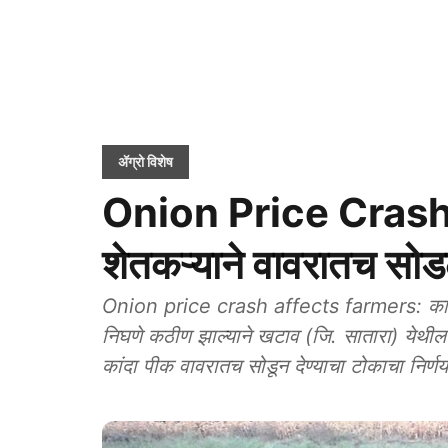
ॲग्रो विशेष
Onion Price Crash: का
शेतकऱ्याने वावरातच सोड
Onion price crash affects farmers: कांद्य
निघणे कठीण झाल्याने खटाव (जि. सातारा) येथील 
कांदा पीक वावरातच सोडून देण्याचा टोकाचा निर्ण