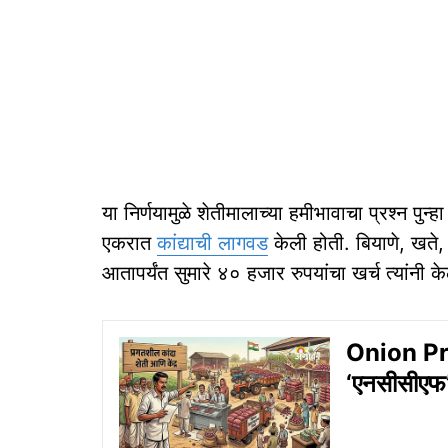
या निर्णयामुळे शेतीमालाच्या हमीभावाचा प्रश्न प
एकरात
कांद्याची लागवड
केली होती. बियाणे, खत
आतापर्यंत सुमारे ४० हजार रुपयांचा खर्च त्यांनी क
Onion P
‘एनसीसीएफ’