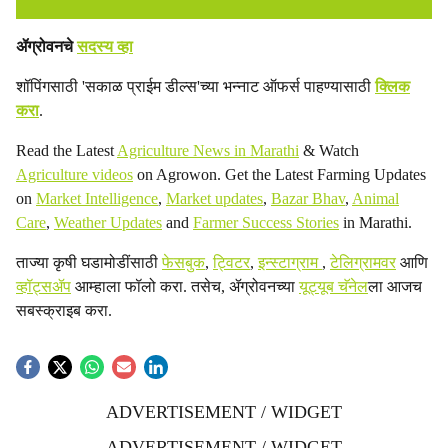
ॲग्रोवनचे
सदस्य व्हा
शॉपिंगसाठी 'सकाळ प्राईम डील्स'च्या भन्नाट ऑफर्स पाहण्यासाठी
क्लिक
करा
.
Read the Latest
Agriculture News in Marathi
& Watch
Agriculture videos
on Agrowon. Get the Latest Farming Updates
on
Market Intelligence
,
Market updates
,
Bazar Bhav
,
Animal
Care
,
Weather Updates
and
Farmer Success Stories
in Marathi.
ताज्या कृषी घडामोडींसाठी
फेसबुक
,
ट्विटर
,
इन्स्टाग्राम
,
टेलिग्रामवर
आणि
व्हॉट्सॲप
आम्हाला फॉलो करा. तसेच, ॲग्रोवनच्या
यूट्यूब चॅनेल
ला आजच
सबस्क्राइब करा.
ADVERTISEMENT / WIDGET
ADVERTISEMENT / WIDGET