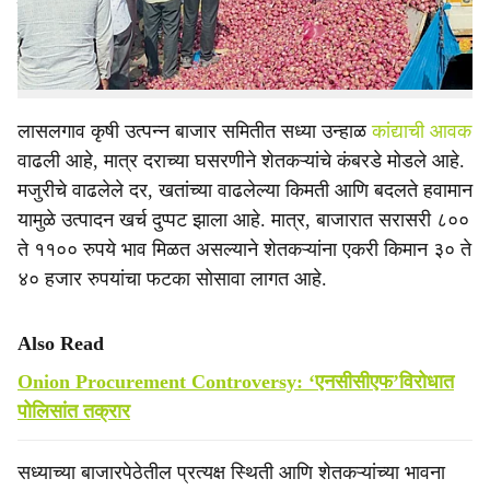
पडल्यावर सरकारला शेतकरी दिसत नाही का?’’ अशी उद्विग्नता
राजापूर (ता.येवला) येथील कांदा उत्पादक शेतकरी ज्ञानेश्वर विंचू
यांनी व्यक्त केली.
लासलगाव कृषी उत्पन्न बाजार समितीत सध्या उन्हाळ
कांद्याची आवक
वाढली आहे, मात्र दराच्या घसरणीने शेतकऱ्यांचे कंबरडे मोडले आहे.
मजुरीचे वाढलेले दर, खतांच्या वाढलेल्या किमती आणि बदलते हवामान
यामुळे उत्पादन खर्च दुप्पट झाला आहे. मात्र, बाजारात सरासरी ८००
ते ११०० रुपये भाव मिळत असल्याने शेतकऱ्यांना एकरी किमान ३० ते
४० हजार रुपयांचा फटका सोसावा लागत आहे.
Also Read
Onion Procurement Controversy: ‘एनसीसीएफ’विरोधात
पोलिसांत तक्रार
सध्याच्या बाजारपेठेतील प्रत्यक्ष स्थिती आणि शेतकऱ्यांच्या भावना