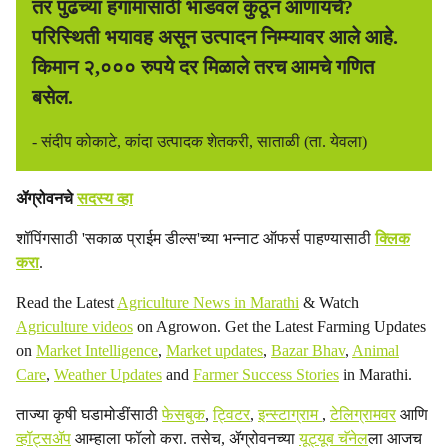
तर पुढच्या हंगामासाठी भांडवल कुठून आणायचे?
परिस्थिती भयावह असून उत्पादन निम्म्यावर आले आहे.
किमान २,००० रुपये दर मिळाले तरच आमचे गणित
बसेल.
- संदीप कोकाटे, कांदा उत्पादक शेतकरी, साताळी (ता. येवला)
ॲग्रोवनचे
सदस्य व्हा
शॉपिंगसाठी 'सकाळ प्राईम डील्स'च्या भन्नाट ऑफर्स पाहण्यासाठी
क्लिक
करा
.
Read the Latest
Agriculture News in Marathi
& Watch
Agriculture videos
on Agrowon. Get the Latest Farming Updates
on
Market Intelligence
,
Market updates
,
Bazar Bhav
,
Animal
Care
,
Weather Updates
and
Farmer Success Stories
in Marathi.
ताज्या कृषी घडामोडींसाठी
फेसबुक
,
ट्विटर
,
इन्स्टाग्राम
,
टेलिग्रामवर
आणि
व्हॉट्सॲप
आम्हाला फॉलो करा. तसेच, ॲग्रोवनच्या
यूट्यूब चॅनेल
ला आजच