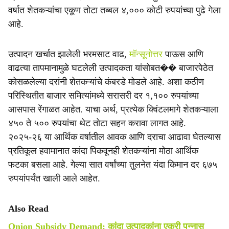
वर्षात शेतकऱ्यांचा एकूण तोटा तब्बल ४,००० कोटी रुपयांच्या पुढे गेला
आहे.
उत्पादन खर्चात झालेली भरमसाट वाढ,
मॉन्सूनोत्तर
पाऊस आणि
वाढत्या तापमानामुळे घटलेली उत्पादकता यांसोबत�� बाजारपेठेत
कोसळलेल्या दरांनी शेतकऱ्यांचे कंबरडे मोडले आहे. अशा कठीण
परिस्थितीत बाजार समित्यांमध्ये सरासरी दर १,१०० रुपयांच्या
आसपास रेंगाळत आहेत. याचा अर्थ, प्रत्येक क्विंटलमागे शेतकऱ्याला
४५० ते ५०० रुपयांचा थेट तोटा सहन करावा लागत आहे.
२०२५-२६ या आर्थिक वर्षातील आवक आणि दराचा आढावा घेतल्यास
प्रतिकूल हवामानात कांदा पिकवूनही शेतकऱ्यांना मोठा आर्थिक
फटका बसला आहे. गेल्या सात वर्षांच्या तुलनेत यंदा किमान दर ६७५
रुपयांपर्यंत खाली आले आहेत.
Also Read
Onion Subsidy Demand: कांदा उत्पादकांना एकरी पन्नास