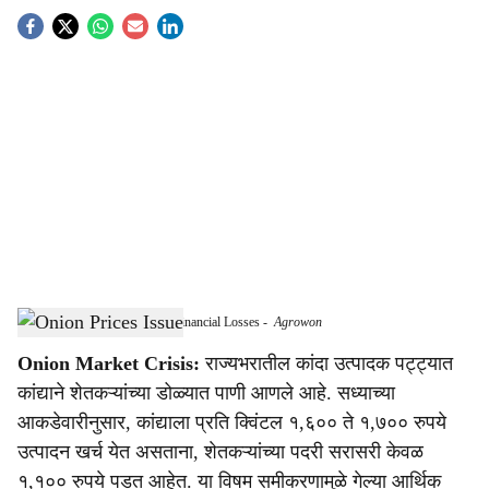
S
o
c
i
a
l
s
Onion Farmers Face Massive Financial Losses
-
Agrowon
h
Onion Market Crisis:
राज्यभरातील कांदा उत्पादक पट्ट्यात
a
कांद्याने शेतकऱ्यांच्या डोळ्यात पाणी आणले आहे. सध्याच्या
r
आकडेवारीनुसार, कांद्याला प्रति क्विंटल १,६०० ते १,७०० रुपये
उत्पादन खर्च येत असताना, शेतकऱ्यांच्या पदरी सरासरी केवळ
e
१,१०० रुपये पडत आहेत. या विषम समीकरणामुळे गेल्या आर्थिक