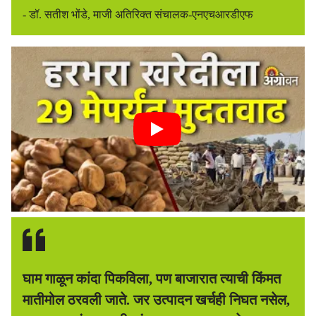
- डॉ. सतीश भोंडे, माजी अतिरिक्त संचालक-एनएचआरडीएफ
घाम गाळून कांदा पिकविला, पण बाजारात त्याची किंमत
मातीमोल ठरवली जाते. जर उत्पादन खर्चही निघत नसेल,