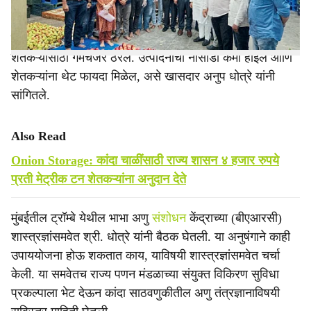
या पार्श्वभूमीवर अणु तंत्रज्ञानावर आधारित कांदा
बँक
ही संकल्पना
शेतकऱ्यांसाठी गेमचेंजर ठरेल. उत्पादनाची नासाडी कमी होईल आणि
शेतकऱ्यांना थेट फायदा मिळेल, असे खासदार अनुप धोत्रे यांनी
सांगितले.
Also Read
Onion Storage: कांदा चाळींसाठी राज्य शासन ४ हजार रुपये
प्रती मेट्रीक टन शेतकऱ्यांना अनुदान देते
मुंबईतील ट्रॉम्बे येथील भाभा अणु
संशोधन
केंद्राच्या (बीएआरसी)
शास्त्रज्ञांसमवेत श्री. धोत्रे यांनी बैठक घेतली. या अनुषंगाने काही
उपाययोजना होऊ शकतात काय, याविषयी शास्त्रज्ञांसमवेत चर्चा
केली. या समवेतच राज्य पणन मंडळाच्या संयुक्त विकिरण सुविधा
प्रकल्पाला भेट देऊन कांदा साठवणुकीतील अणु तंत्रज्ञानाविषयी