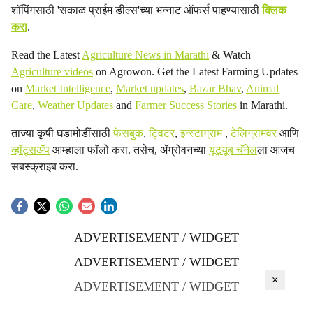
शॉपिंगसाठी 'सकाळ प्राईम डील्स'च्या भन्नाट ऑफर्स पाहण्यासाठी
क्लिक
करा
.
Read the Latest
Agriculture News in Marathi
& Watch
Agriculture videos
on Agrowon. Get the Latest Farming Updates
on
Market Intelligence
,
Market updates
,
Bazar Bhav
,
Animal
Care
,
Weather Updates
and
Farmer Success Stories
in Marathi.
ताज्या कृषी घडामोडींसाठी
फेसबुक
,
ट्विटर
,
इन्स्टाग्राम
,
टेलिग्रामवर
आणि
व्हॉट्सॲप
आम्हाला फॉलो करा. तसेच, ॲग्रोवनच्या
यूट्यूब चॅनेल
ला आजच
सबस्क्राइब करा.
ADVERTISEMENT / WIDGET
ADVERTISEMENT / WIDGET
×
ADVERTISEMENT / WIDGET