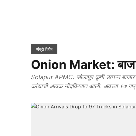
ॲग्रो विशेष
Onion Market: बाजार
Solapur APMC: सोलापूर कृषी उत्पन्न बाजार सम
कांद्याची आवक नोंदविण्यात आली. अवघ्या ९७ गाड्य