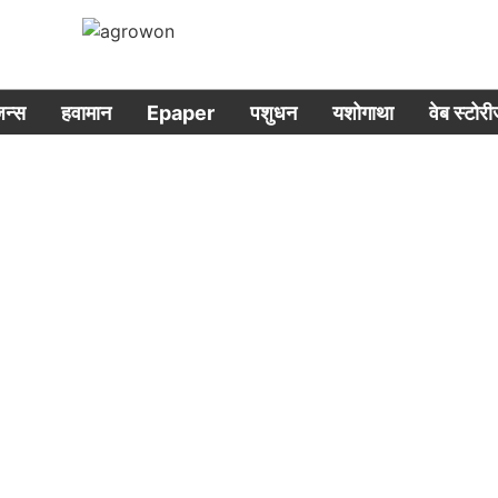
िजन्स
हवामान
Epaper
पशुधन
यशोगाथा
वेब स्टोर