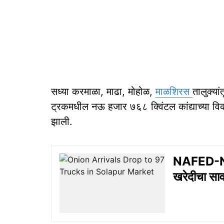
सध्या करमाळा, माढा, मोहोळ,
माळशिरस
तालुक्या
ट्रकमधील नऊ हजार ७६८ क्विंटल कांद्याच्या व
झाली.
NAFED-N
खरेदीचा सा