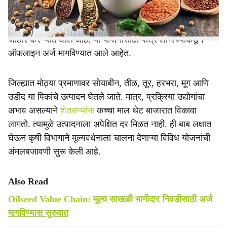
अभियान २०२६-२७’ अंतर्गत प्रक्रिया उद्योग, गोदामे, मिनी ऑईल
मिल आणि पॅकेजिंग युनिट उभारणीसाठी लाखो रुपयांचे अनुदान
जाहीर करण्यात आले आहे. या योजनांसाठी पात्र लाभार्थ्यांकडून
ऑफलाइन अर्ज मागविण्यात आले आहेत.
जिल्ह्यात मोठ्या प्रमाणावर सोयाबीन, तीळ, तूर, हरभरा, मूग आणि
उडीद या पिकांचे उत्पादन घेतले जाते. मात्र, प्रक्रिया उद्योगांचा
अभाव असल्याने
शेतकऱ्यांना
कच्चा माल थेट बाजारात विकावा
लागतो. त्यामुळे उत्पादनाला अपेक्षित दर मिळत नाही. ही बाब लक्षात
घेऊन कृषी विभागाने मूल्यवर्धनाला चालना देणाऱ्या विविध योजनांची
अंमलबजावणी सुरू केली आहे.
Also Read
Oilseed Value Chain: मूल्य साखळी भागीदार निवडीसाठी अर्ज
मागविण्यास सुरुवात