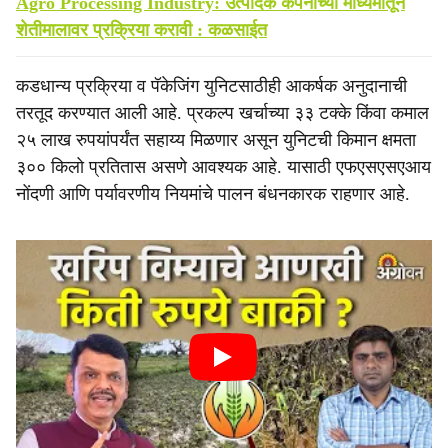
Agro Processing Industry: उत्पादक कंपनीच्या माध्यमातून
शेतीमालावर प्रक्रिया करावी : कळसाईत
कडधान्य प्रक्रिया व पॅकेजिंग युनिटसाठीही आकर्षक अनुदानाची
तरतूद करण्यात आली आहे. प्रकल्प खर्चाच्या ३३ टक्के किंवा कमाल
२५ लाख रुपयांपर्यंत सहाय्य मिळणार असून युनिटची किमान क्षमता
३०० किलो प्रतितास असणे आवश्यक आहे. यासाठी एफएसएसएआय
नोंदणी आणि पर्यावरणीय नियमांचे पालन बंधनकारक राहणार आहे.