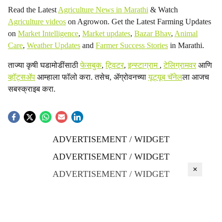
Read the Latest
Agriculture News in Marathi
& Watch
Agriculture videos
on Agrowon. Get the Latest Farming Updates
on
Market Intelligence
,
Market updates
,
Bazar Bhav
,
Animal
Care
,
Weather Updates
and
Farmer Success Stories
in Marathi.
ताज्या कृषी घडामोडींसाठी
फेसबुक
,
ट्विटर
,
इन्स्टाग्राम
,
टेलिग्रामवर
आणि
व्हॉट्सॲप
आम्हाला फॉलो करा. तसेच, ॲग्रोवनच्या
यूट्यूब चॅनेल
ला आजच
सबस्क्राइब करा.
ADVERTISEMENT / WIDGET
ADVERTISEMENT / WIDGET
×
ADVERTISEMENT / WIDGET