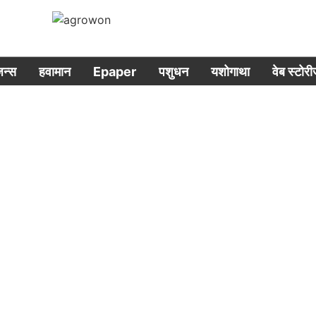
िजन्स
हवामान
Epaper
पशुधन
यशोगाथा
वेब स्टोर