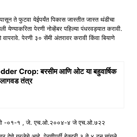
ासून ते फुटवा येईपर्यंत पिकास जास्तीत जास्त थंडीचा
येण्याकरिता पेरणी नोव्हेंबर पहिल्या पंधरवड्यात करावी.
 वापरावे. पेरणी ३० सेंमी अंतरावर करावी किंवा बियाणे
der Crop: बरसीम आणि ओट या बहुवार्षिक
े लागवड तंत्र
 युपिओ -०१-१ , जे. एच.ओ.२००४-४ जे एच.ओ.७२२
र देणे गरजेचे आहे. पेरणीपूर्वी हेक्टरी ३ ते ४ टन चांगले