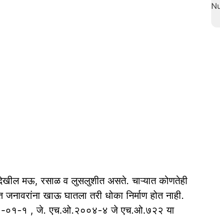
देखील मऊ, रसाळ व लुसलुशीत असते. चाऱ्यात कोणतेही
ेत जनावरांना खाऊ घातला तरी धोका निर्माण होत नाही.
ुपिओ -०१-१ , जे. एच.ओ.२००४-४ जे एच.ओ.७२२ या