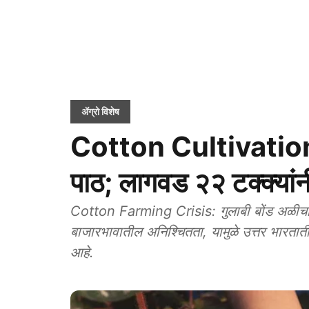
ॲग्रो विशेष
Cotton Cultivation:
पाठ; लागवड २२ टक्क्यां
Cotton Farming Crisis: गुलाबी बोंड अळीचा प
बाजारभावातील अनिश्चितता, यामुळे उत्तर भारतात
आहे.