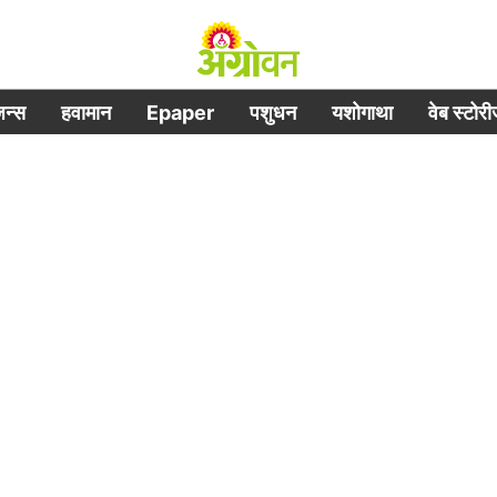
िजन्स
हवामान
Epaper
पशुधन
यशोगाथा
वेब स्टोर