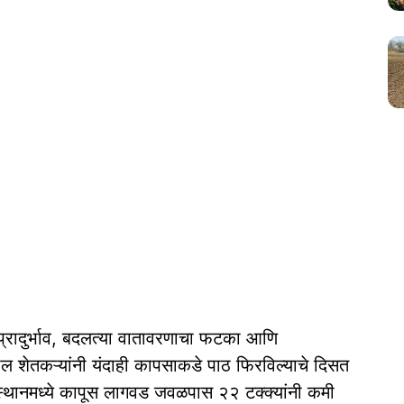
प्रादुर्भाव, बदलत्या वातावरणाचा फटका आणि
ील शेतकऱ्यांनी यंदाही कापसाकडे पाठ फिरविल्याचे दिसत
स्थानमध्ये कापूस लागवड जवळपास २२ टक्क्यांनी कमी