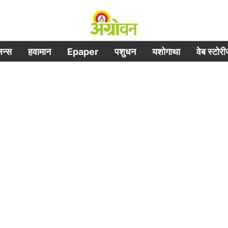
िजन्स
हवामान
Epaper
पशुधन
यशोगाथा
वेब स्टोर