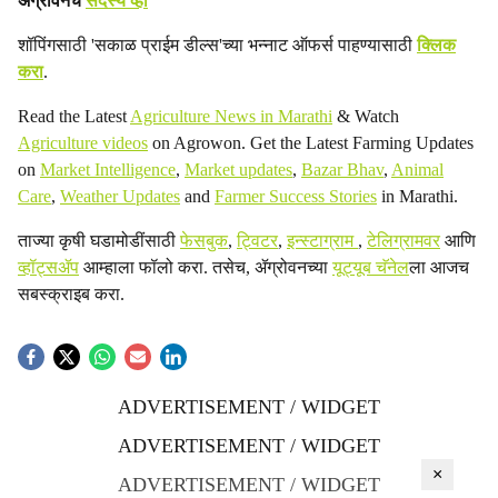
ॲग्रोवनचे
सदस्य व्हा
शॉपिंगसाठी 'सकाळ प्राईम डील्स'च्या भन्नाट ऑफर्स पाहण्यासाठी
क्लिक
करा
.
Read the Latest
Agriculture News in Marathi
& Watch
Agriculture videos
on Agrowon. Get the Latest Farming Updates
on
Market Intelligence
,
Market updates
,
Bazar Bhav
,
Animal
Care
,
Weather Updates
and
Farmer Success Stories
in Marathi.
ताज्या कृषी घडामोडींसाठी
फेसबुक
,
ट्विटर
,
इन्स्टाग्राम
,
टेलिग्रामवर
आणि
व्हॉट्सॲप
आम्हाला फॉलो करा. तसेच, ॲग्रोवनच्या
यूट्यूब चॅनेल
ला आजच
सबस्क्राइब करा.
ADVERTISEMENT / WIDGET
ADVERTISEMENT / WIDGET
×
ADVERTISEMENT / WIDGET