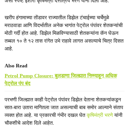
असा स्पष्ट इशारा कृषिमंत्री दत्तात्रय भरणे यांनी दिला आहे.
e
खरीप हंगामाच्या तोंडावर राज्यातील डिझेल टंचाईच्या चर्चेमुळे
मराठवाडा आणि विदर्भातील अनेक भागांत पेट्रोल पंपांवर शेतकऱ्यांची
मोठी गर्दी होत आहे. डिझेल मिळविण्यासाठी शेतकऱ्यांना कॅन घेऊन
तब्बल १० ते १२ तास रांगेत उभे राहावे लागत असल्याचे चित्र दिसत
आहे.
Also Read
Petrol Pump Closure: बुलडाणा जिल्ह्यात निम्म्याहून अधिक
पेट्रोल पंप बंद
परभणी जिल्ह्यात काही पेट्रोल पंपांवर डिझेल देताना शेतकऱ्यांकडून
सात-बारा उतारा मागितला जात असल्याची बाब समोर आल्याने संताप
व्यक्त होत आहे. या प्रकारची गंभीर दखल घेत
कृषिमंत्री भरणे
यांनी
चौकशीचे आदेश दिले आहेत.