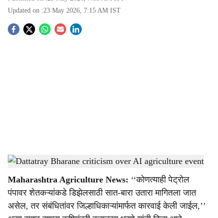
Updated on :
23 May 2026, 7:15 AM
IST
S
o
c
i
a
l
s
Dattatray Bharane criticism over AI agriculture event
-
Agrowon
h
Maharashtra Agriculture News:
‘‘कोणत्याही पेट्रोल
a
पंपावर शेतकऱ्यांकडे डिझेलसाठी सात-बारा उतारा मागितला जात
r
असेल, तर संबंधितांवर जिल्हाधिकाऱ्यांमार्फत कारवाई केली जाईल,’’