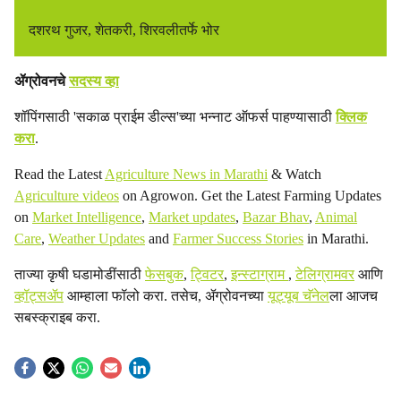
दशरथ गुजर, शेतकरी, शिरवलीतर्फे भोर
ॲग्रोवनचे
सदस्य व्हा
शॉपिंगसाठी 'सकाळ प्राईम डील्स'च्या भन्नाट ऑफर्स पाहण्यासाठी
क्लिक
करा
.
Read the Latest
Agriculture News in Marathi
& Watch
Agriculture videos
on Agrowon. Get the Latest Farming Updates
on
Market Intelligence
,
Market updates
,
Bazar Bhav
,
Animal
Care
,
Weather Updates
and
Farmer Success Stories
in Marathi.
ताज्या कृषी घडामोडींसाठी
फेसबुक
,
ट्विटर
,
इन्स्टाग्राम
,
टेलिग्रामवर
आणि
व्हॉट्सॲप
आम्हाला फॉलो करा. तसेच, ॲग्रोवनच्या
यूट्यूब चॅनेल
ला आजच
सबस्क्राइब करा.