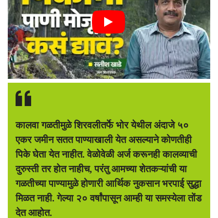
कालवा गळतीमुळे शिरवलीतर्फे भोर येथील अंदाजे ५०
एकर जमीन सतत पाण्याखाली येत असल्याने कोणतीही
पिके घेता येत नाहीत. वेळोवेळी अर्ज करूनही कालव्याची
दुरुस्ती तर होत नाहीच, परंतु आमच्या शेतकऱ्यांची या
गळतीच्या पाण्यामुळे होणारी आर्थिक नुकसान भरपाई सुद्धा
मिळत नाही. गेल्या २० वर्षांपासून आम्ही या समस्येला तोंड
देत आहोत.