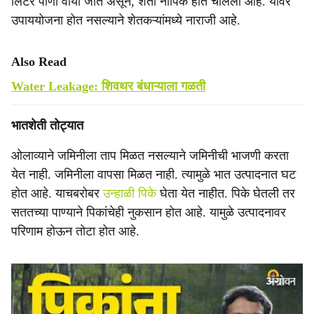
लिटर पाणी वाया जात असून, शेती नापिक होत चालली आहे. यावर
उपाययोजना होत नसल्याने शेतकऱ्यांमध्ये नाराजी आहे.
Also Read
Water Leakage: शिवथर बंधाऱ्याला गळती
भातशेती तोट्यात
ओलाव्याने जमिनीला ताप मिळत नसल्याने जमिनीची भाजणी करता
येत नाही. जमिनीला वापसा मिळत नाही. त्यामुळे भात उत्पादनात घट
होत आहे. याचबरोबर
उन्हाळी पिके
घेता येत नाहीत. पिके घेतली तर
सततच्या पाण्याने पिकांचेही नुकसान होत आहे. यामुळे उत्पादनावर
परिणाम होऊन तोटा होत आहे.