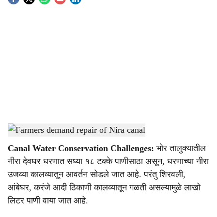
S
o
c
i
a
l
s
Farmers demand repair of Nira canal
-
Agrowon
h
Canal Water Conservation Challenges:
भोर तालुक्यातील
a
नीरा देवघर धरणात सध्या १८ टक्के पाणीसाठा असून, धरणाच्या नीरा
r
उजव्या कालव्यातून आवर्तन सोडले जात आहे. परंतु शिरवली,
आंबेघर, करंजे आदी ठिकाणी कालव्यातून गळती असल्यामुळे लाखो
e
लिटर पाणी वाया जात आहे.