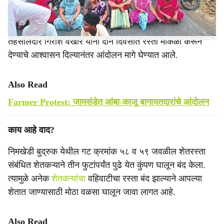
सुमारे दोन तास चाललेल्या या
आंदोलनामुळे
रस्त्याच्या दोन्ही बाजूंना
चार ते पाच किलोमीटरपर्यंत वाहनांच्या रांगा लागल्या होत्या. अखेर
तहसीलदार गिरीश वखारे यांनी दोन दिवसांत रस्ता मोकळा करून
देण्याचे आश्वासन दिल्यानंतर आंदोलन मागे घेण्यात आले.
Also Read
Farmer Protest: जामसंडेत आंबा-काजू बागायतदारांचे आंदोलन
​काय आहे वाद?
​निमखेडी बुद्रुक येथील गट क्रमांक ५८ व ५९ जवळील शेतरस्ता
संबंधित शेतकऱ्याने तीन फुटांपर्यंत पुढे येत कुंपण घालून बंद केला.
त्यामुळे अनेक
शेतकऱ्यांचा
वहिवाटीचा रस्ता बंद झाल्याने आपल्या
शेतात जाण्यासाठी मोठा वळसा घालून जावा लागत आहे.
Also Read