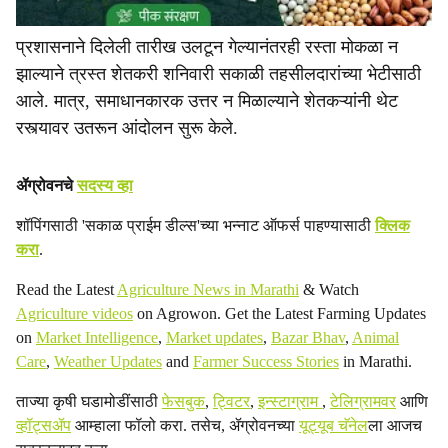
​प्रशासनाने दिलेली तारीख उलटून गेल्यानंतरही रस्ता मोकळा न
झाल्याने त्रस्त शेतकरी शनिवारी सकाळी तहसीलदारांच्या भेटीसाठी
आले. मात्र, समाधानकारक उत्तर न मिळाल्याने शेतकऱ्यांनी थेट
रस्त्यावर उतरून आंदोलन सुरू केले.
ॲग्रोवनचे
सदस्य व्हा
शॉपिंगसाठी 'सकाळ प्राईम डील्स'च्या भन्नाट ऑफर्स पाहण्यासाठी
क्लिक
करा
.
Read the Latest
Agriculture News in Marathi
& Watch
Agriculture videos
on Agrowon. Get the Latest Farming Updates
on
Market Intelligence
,
Market updates
,
Bazar Bhav
,
Animal
Care
,
Weather Updates
and
Farmer Success Stories
in Marathi.
ताज्या कृषी घडामोडींसाठी
फेसबुक
,
ट्विटर
,
इन्स्टाग्राम
,
टेलिग्रामवर
आणि
व्हॉट्सॲप
आम्हाला फॉलो करा. तसेच, ॲग्रोवनच्या
यूट्यूब चॅनेल
ला आजच