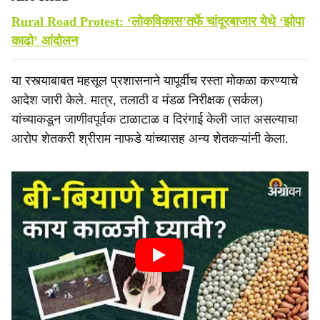
Rural Road Protest: ‘लोकविकास’तर्फे चांदूरबाजार येथे ‘झोपा
काढो’ आंदोलन
या रस्त्याबाबत महसूल प्रशासनाने यापूर्वीच रस्ता मोकळा करण्याचे
आदेश जारी केले. मात्र, तलाठी व मंडळ निरीक्षक (सर्कल)
यांच्याकडून जाणीवपूर्वक टाळाटाळ व दिरंगाई केली जात असल्याचा
आरोप शेतकरी श्रीराम नाफडे यांच्यासह अन्य शेतकऱ्यांनी केला.