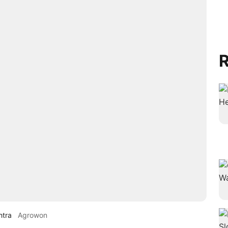
R
htra
Agrowon