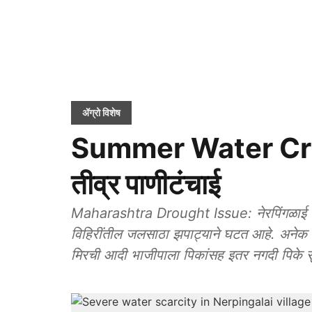
ॲग्रो विशेष
Summer Water Crisis
तीव्र पाणीटंचाई
Maharashtra Drought Issue: नेरपिंगळाई पर
विहिरींतील जलसाठा झपाट्याने घटत आहे. अनेक विह
मिरची आदी भाजीपाला पिकांसह इतर नगदी पिके सुक