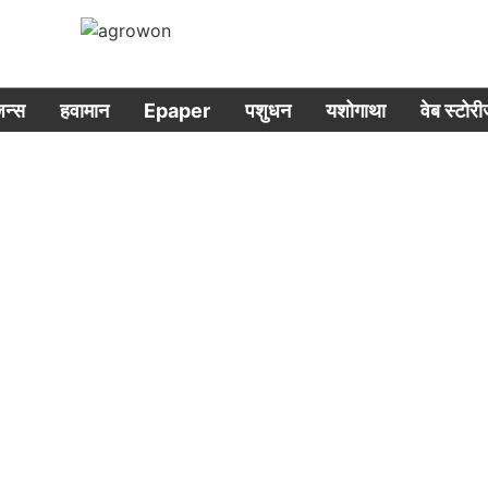
िजन्स
हवामान
Epaper
पशुधन
यशोगाथा
वेब स्टोर