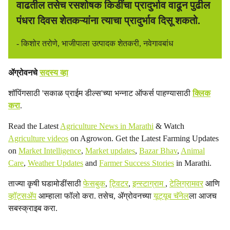
वाढतील तसेच रसशोषक किडींचा प्रादुर्भाव वाढून पुढील
पंधरा दिवस शेतकऱ्यांना त्याचा प्रादुर्भाव दिसू शकतो.
- किशोर तरोणे, भाजीपाला उत्पादक शेतकरी, नवेगावबांध
ॲग्रोवनचे
सदस्य व्हा
शॉपिंगसाठी 'सकाळ प्राईम डील्स'च्या भन्नाट ऑफर्स पाहण्यासाठी
क्लिक
करा
.
Read the Latest
Agriculture News in Marathi
& Watch
Agriculture videos
on Agrowon. Get the Latest Farming Updates
on
Market Intelligence
,
Market updates
,
Bazar Bhav
,
Animal
Care
,
Weather Updates
and
Farmer Success Stories
in Marathi.
ताज्या कृषी घडामोडींसाठी
फेसबुक
,
ट्विटर
,
इन्स्टाग्राम
,
टेलिग्रामवर
आणि
व्हॉट्सॲप
आम्हाला फॉलो करा. तसेच, ॲग्रोवनच्या
यूट्यूब चॅनेल
ला आजच
सबस्क्राइब करा.