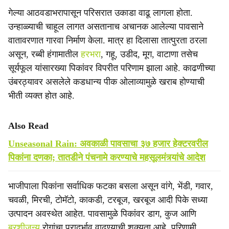
गेल्या आठवडाभरापासून परिसरात उकाडा वाढू लागला होता.
उन्हाळ्याची चाहूल लागत असतानाच अचानक आलेल्या पावसाने
वातावरणात गारवा निर्माण केला. मात्र हा दिलासा तात्पुरता ठरला
असून, रब्बी हंगामातील
हरभरा
, गहू, उडीद, मूग, वाटाणा तसेच
सूर्यफूल यांसारख्या पिकांवर विपरीत परिणाम झाला आहे. काढणीच्या
उंबरठ्यावर असलेले कडधान्य पीक ओलाव्यामुळे खराब होण्याची
भीती व्यक्त होत आहे.
Also Read
Unseasonal Rain: अवकाळी पावसाचा ३७ हजार हेक्टरवरील
पिकांना दणका; तातडीने पंचनामे करण्याचे महसूलमंत्र्यांचे आदेश
भाजीपाला पिकांना सर्वाधिक फटका बसला असून वांगे, भेंडी, गवार,
चवळी, मिरची, टोमॅटो, काकडी, टरबूज, खरबूज आदी पिके सध्या
उत्पादन अवस्थेत आहेत. पावसामुळे पिकांवर डाग, कुज आणि
बुरशीजन्य
रोगांचा प्रादुर्भाव वाढण्याची शक्यता आहे. परिणामी