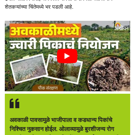
शेतकऱ्यांच्या चिंतेमध्ये भर पडली आहे.
अवकाळी पावसामुळे भाजीपाला व कडधान्य पिकांचे
निश्चित नुकसान होईल. ओलाव्यामुळे बुरशीजन्य रोग