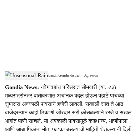
o
c
i
a
l
s
Unseasonal rain in Navegaonbandh Gondia district
-
Agrowon
h
Gondia News:
नवेगावबांध परिसरात सोमवारी (या. २३)
a
मध्यरात्रीनंतर वातावरणात अचानक बदल होऊन पहाटे पाचच्या
r
सुमारास अवकाळी पावसाने हजेरी लावली. सकाळी सात ते आठ
वाजेदरम्यान काही ठिकाणी जोरदार सरी कोसळल्याने रस्ते व सखल
e
भागांत पाणी साचले. या अवकाळी पावसामुळे कडधान्य, भाजीपाला
आणि आंबा पिकांना मोठा फटका बसल्याची माहिती शेतकऱ्यांनी दिली.