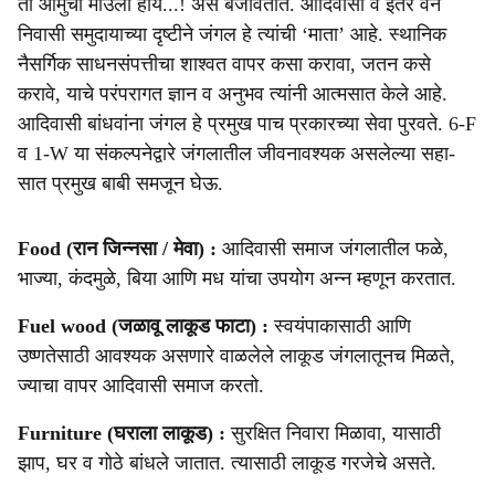
ती आमुची माउली हाय...! असे बजावतात. आदिवासी व इतर वन
निवासी समुदायाच्या दृष्टीने जंगल हे त्यांची ‘माता’ आहे. स्थानिक
नैसर्गिक साधनसंपत्तीचा शाश्वत वापर कसा करावा, जतन कसे
करावे, याचे परंपरागत ज्ञान व अनुभव त्यांनी आत्मसात केले आहे.
आदिवासी बांधवांना जंगल हे प्रमुख पाच प्रकारच्या सेवा पुरवते. 6-F
व 1-W या संकल्पनेद्वारे जंगलातील जीवनावश्यक असलेल्या सहा-
सात प्रमुख बाबी समजून घेऊ.
Food (रान जिन्नसा / मेवा) :
आदिवासी समाज जंगलातील फळे,
भाज्या, कंदमुळे, बिया आणि मध यांचा उपयोग अन्न म्हणून करतात.
Fuel wood (जळावू लाकूड फाटा) :
स्वयंपाकासाठी आणि
उष्णतेसाठी आवश्यक असणारे वाळलेले लाकूड जंगलातूनच मिळते,
ज्याचा वापर आदिवासी समाज करतो.
Furniture (घराला लाकूड) :
सुरक्षित निवारा मिळावा, यासाठी
झाप, घर व गोठे बांधले जातात. त्यासाठी लाकूड गरजेचे असते.