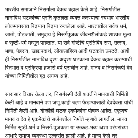
भारतीय समाजाने निसर्गाला देवत्व बहाल केले आहे. निसर्गातील
नानाविध घटकांच्या प्रति कृतज्ञता व्यक्त करण्याचा स्वभाव भारतीय
लोकमानसात पिढ्यान् पिढ्या रुजलेला आहे. भारतातील सर्वच धर्म,
जाती, पोटजाती, समुदाय हे निसर्गपूजक जीवनशैलीकडे शाश्वत मूल्य
व सृष्टी-धर्म म्हणून पाहतात. या सर्व गोष्टींचे प्रतिबिंब सण, उत्सव,
भाषा, पेहराव, खाद्यपदार्थ, लोकसाहित्य आदी घटकांत उमटते. अशी
ही निसर्गातील नानाविध दृश्य-अदृश्य घटकांना देवत्व बहाल करण्याची
रितभात व प्रक्रिया हजारो वर्षे प्राचीन आहे. मानव व निसर्गरूपी देव
यांच्या निर्मितीतील गूढ अगम्य आहे.
सारासार विचार केला तर, निसर्गरूपी दैवी शक्तीने मानवाची निर्मिती
केली आहे व मानवाने पण जणू काही ऋण फेडण्यासाठी देवदेवता यांची
निर्मिती केली आहे. दोन्हीही घटक एकमेकांना पोषक आहेत. एकूणच
मानव व देव हे एकमेकांचे सर्जनशील निर्माते म्हणावे लागतील. मानव
निर्मित सृष्टी-धर्म व निसर्ग-पूजकता या उत्कट-भव्य अशा परंपरांच्या
आधारे समाज व्यवस्था उत्क्रांत झाली आहे, हे मान्य केले तर