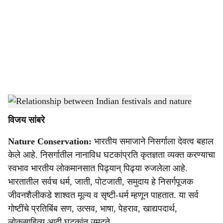
c
i
a
l
s
Relationship between Indian festivals and nature
-
Agrowon
h
विजय सांबरे
a
Nature Conservation:
भारतीय समाजाने निसर्गाला देवत्व बहाल
r
केले आहे. निसर्गातील नानाविध घटकांप्रति कृतज्ञता व्यक्त करण्याचा
e
स्वभाव भारतीय लोकमानसात पिढ्यान् पिढ्या रुजलेला आहे.
भारतातील सर्वच धर्म, जाती, पोटजाती, समुदाय हे निसर्गपूजक
जीवनशैलीकडे शाश्वत मूल्य व सृष्टी-धर्म म्हणून पाहतात. या सर्व
गोष्टींचे प्रतिबिंब सण, उत्सव, भाषा, पेहराव, खाद्यपदार्थ,
लोकसाहित्य आदी घटकांत उमटते.