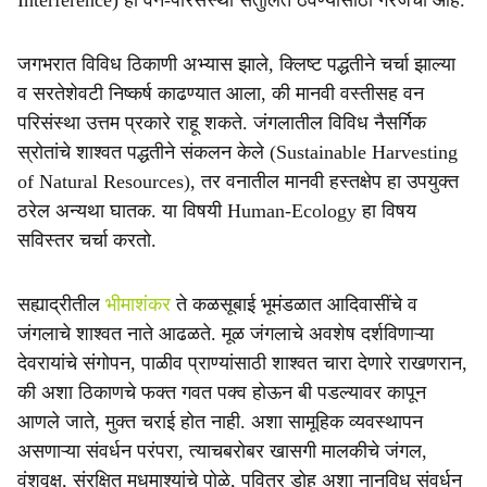
Interference) हा वन-परिसंस्था संतुलित ठेवण्यासाठी गरजेचा आहे.
जगभरात विविध ठिकाणी अभ्यास झाले, क्लिष्ट पद्धतीने चर्चा झाल्या
व सरतेशेवटी निष्कर्ष काढण्यात आला, की मानवी वस्तीसह वन
परिसंस्था उत्तम प्रकारे राहू शकते. जंगलातील विविध नैसर्गिक
स्रोतांचे शाश्वत पद्धतीने संकलन केले (Sustainable Harvesting
of Natural Resources), तर वनातील मानवी हस्तक्षेप हा उपयुक्त
ठरेल अन्यथा घातक. या विषयी Human-Ecology हा विषय
सविस्तर चर्चा करतो.
सह्याद्रीतील
भीमाशंकर
ते कळसूबाई भूमंडळात आदिवासींचे व
जंगलाचे शाश्वत नाते आढळते. मूळ जंगलाचे अवशेष दर्शविणाऱ्या
देवरायांचे संगोपन, पाळीव प्राण्यांसाठी शाश्वत चारा देणारे राखणरान,
की अशा ठिकाणचे फक्त गवत पक्व होऊन बी पडल्यावर कापून
आणले जाते, मुक्त चराई होत नाही. अशा सामूहिक व्यवस्थापन
असणाऱ्या संवर्धन परंपरा, त्याचबरोबर खासगी मालकीचे जंगल,
वंशवृक्ष, संरक्षित मधमाश्यांचे पोळे, पवित्र डोह अशा नानविध संवर्धन