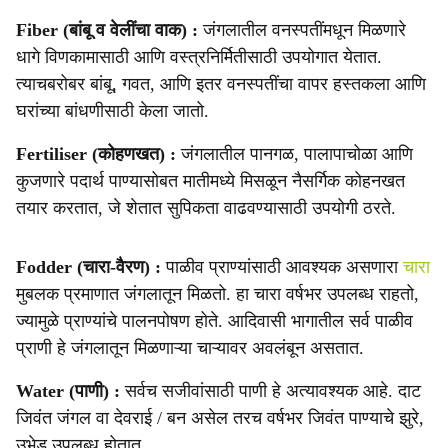
Fiber (बांबू व वेलींचा वाक) :
जंगलातील वनस्पतींमधून मिळणारे
धागे विणकामासाठी आणि वस्त्रनिर्मितीसाठी उपयोगात येतात.
त्याचबरोबर बांबू, गवत, आणि इतर वनस्पतींचा वापर हस्तकला आणि
घरांच्या बांधणीसाठी केला जातो.
Fertiliser (कोहणखत) :
जंगलातील पानगळ, पालापाचोळा आणि
कुजणारे पदार्थ पाण्यासोबत मातीमध्ये मिसळून नैसर्गिक कोहनखत
तयार करतात, जे शेतात सुपिकता वाढवण्यासाठी उपयोगी ठरते.
Fodder (चारा-वैरण) :
पाळीव प्राण्यांसाठी आवश्यक असणारा
चारा
मुबलक प्रमाणात जंगलातून मिळतो. हा चारा वर्षभर उपलब्ध राहतो,
ज्यामुळे प्राण्यांचे पालनपोषण होते. आदिवासी भागातील सर्व पाळीव
प्राणी हे जंगलातून मिळणाऱ्या चाऱ्यावर अवलंबून असतात.
Water (पाणी) :
सर्वच सजीवांसाठी पाणी हे अत्यावश्यक आहे. दाट
जिवंत जंगल वा देवराई / बन असेल तरच वर्षभर जिवंत पाण्याचे झुरे,
उभेड उपलब्ध होतात.