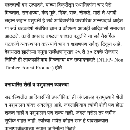
महत्त्वाची वन उत्पादने. यांच्या विक्रीतून स्थानिकांना चार पैसे
मिळतात. रानभाज्या, कंद मुळे, डिंक, राळ, खेकडे, माशे ते अगदी
लहान सहान पशुपक्षी हे सर्व आदिवासींचे पारंपरिक अन्नपदार्थ आहेत.
या सर्व घटकांशी संबंधित ज्ञान व कौशल्य आजही आदिवासी समाजात
आढळते. काही अपवाद वगळता शाश्वत पद्धतीने या सर्व नैसर्गिक
घटकांचे व्यवस्थापन करण्याचे भान व शहाणपण सर्वदूर टिकून आहे.
देशभरात झालेल्या नमुना सर्व्हेक्षणांनुसार २५ ते ३० टक्के रोजगार
निर्मिती ही लाकडाशिवाय मिळणाऱ्या वन उत्पादनाद्वारे (NTFP- Non
Timber Forest Product) होते.
वनाधारित शेती व पशुपालन व्यवस्था
सद्यःस्थितीत आदिवासींची उपजीविका ही जंगलासह प्रामुख्याने शेती
व पशुपालन यांवर अवलंबून आहे. जंगलाशिवाय त्यांची शेती पण होऊ
शकत नाही व पशुपालन पण शक्य नाही. जंगल नसेल तर जमीन
सुपीक राहत नाही. त्यांच्या भाषेत कोहन खत हे पावसाळ्यात
पालापाचोळ्याच्या रूपात जमिनीला मिळते.