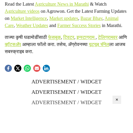
Read the Latest
Agriculture News in Marathi
& Watch
Agriculture videos
on Agrowon. Get the Latest Farming Updates
on
Market Intelligence
,
Market updates
,
Bazar Bhav
,
Animal
Care
,
Weather Updates
and
Farmer Success Stories
in Marathi.
ताज्या कृषी घडामोडींसाठी
फेसबुक
,
ट्विटर
,
इन्स्टाग्राम
,
टेलिग्रामवर
आणि
व्हॉट्सॲप
आम्हाला फॉलो करा. तसेच, ॲग्रोवनच्या
यूट्यूब चॅनेल
ला आजच
सबस्क्राइब करा.
ADVERTISEMENT / WIDGET
ADVERTISEMENT / WIDGET
×
ADVERTISEMENT / WIDGET