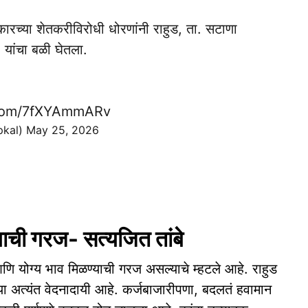
च्या शेतकरीविरोधी धोरणांनी राहुड, ता. सटाणा
यांचा बळी घेतला.
r.com/7fXYAmmARv
pkal)
May 25, 2026
्याची गरज- सत्यजित तांबे
आणि योग्य भाव मिळण्याची गरज असल्याचे म्हटले आहे. राहुड
या अत्यंत वेदनादायी आहे. कर्जबाजारीपणा, बदलतं हवामान