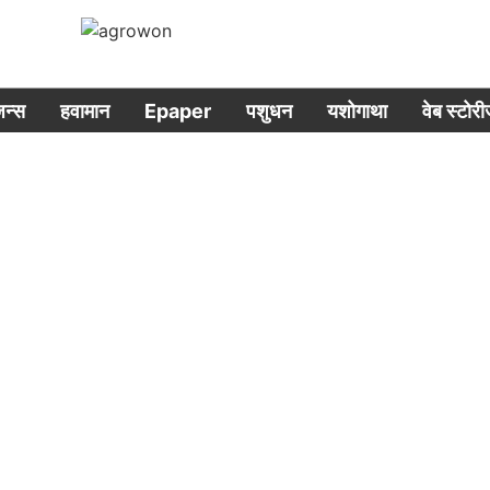
िजन्स
हवामान
Epaper
पशुधन
यशोगाथा
वेब स्टोर