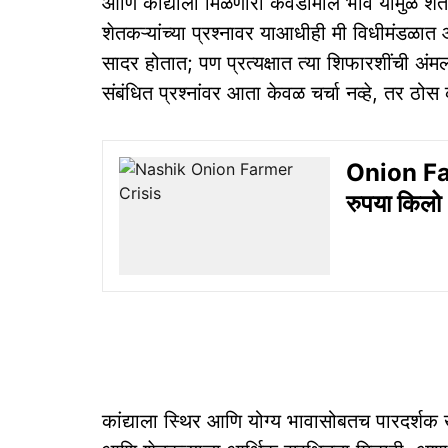
आणि कांद्याला मिळणारा कवडीमोल भाव यामुळे शेत
शेतकऱ्यांच्या प्रश्नावर याआधीही मी विधीमंडळात 
सादर होतात; पण प्रत्यक्षात त्या शिफारशींची अंम
संबंधित प्रश्नांवर आता केवळ चर्चा नव्हे, तर ठोस 
Onion Farm
रुपया किलो
कांद्याला स्थिर आणि योग्य भावासोबतच पारदर्शक ख