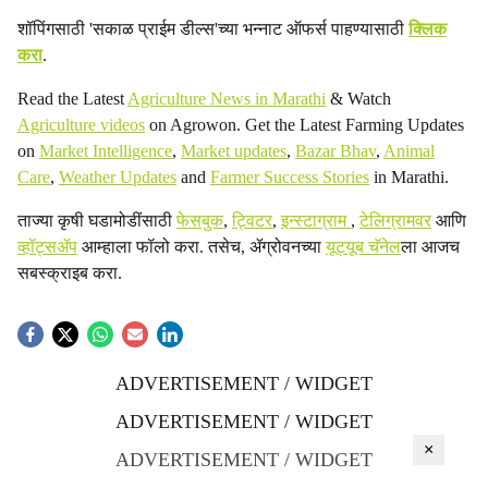
शॉपिंगसाठी 'सकाळ प्राईम डील्स'च्या भन्नाट ऑफर्स पाहण्यासाठी
क्लिक
करा
.
Read the Latest
Agriculture News in Marathi
& Watch
Agriculture videos
on Agrowon. Get the Latest Farming Updates
on
Market Intelligence
,
Market updates
,
Bazar Bhav
,
Animal
Care
,
Weather Updates
and
Farmer Success Stories
in Marathi.
ताज्या कृषी घडामोडींसाठी
फेसबुक
,
ट्विटर
,
इन्स्टाग्राम
,
टेलिग्रामवर
आणि
व्हॉट्सॲप
आम्हाला फॉलो करा. तसेच, ॲग्रोवनच्या
यूट्यूब चॅनेल
ला आजच
सबस्क्राइब करा.
ADVERTISEMENT / WIDGET
ADVERTISEMENT / WIDGET
×
ADVERTISEMENT / WIDGET