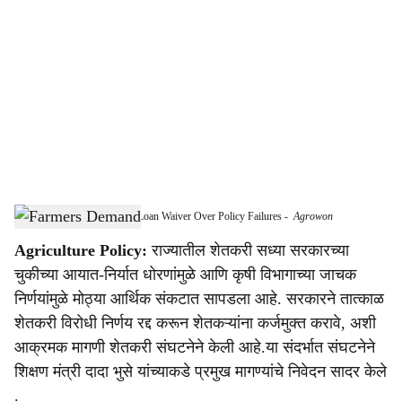
o
c
i
a
l
s
Farmers Demand Immediate Loan Waiver Over Policy Failures
-
Agrowon
h
Agriculture Policy:
राज्यातील शेतकरी सध्या सरकारच्या
a
चुकीच्या आयात-निर्यात धोरणांमुळे आणि कृषी विभागाच्या जाचक
r
निर्णयांमुळे मोठ्या आर्थिक संकटात सापडला आहे. सरकारने तात्काळ
शेतकरी विरोधी निर्णय रद्द करून शेतकऱ्यांना कर्जमुक्त करावे, अशी
e
आक्रमक मागणी शेतकरी संघटनेने केली आहे.या संदर्भात संघटनेने
शिक्षण मंत्री दादा भुसे यांच्याकडे प्रमुख मागण्यांचे निवेदन सादर केले
.