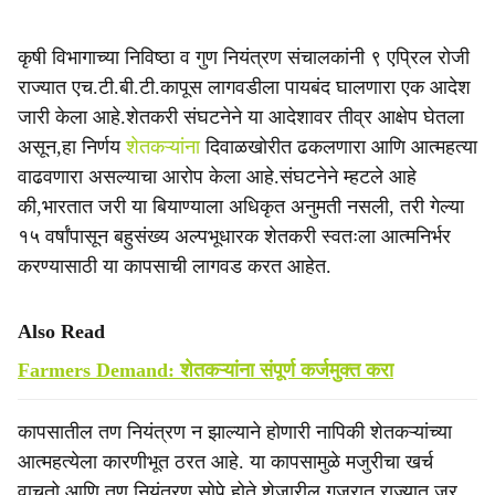
कृषी विभागाच्या निविष्ठा व गुण नियंत्रण संचालकांनी ९ एप्रिल रोजी
राज्यात एच.टी.बी.टी.कापूस लागवडीला पायबंद घालणारा एक आदेश
जारी केला आहे.शेतकरी संघटनेने या आदेशावर तीव्र आक्षेप घेतला
असून,हा निर्णय
शेतकऱ्यांना
दिवाळखोरीत ढकलणारा आणि आत्महत्या
वाढवणारा असल्याचा आरोप केला आहे.संघटनेने म्हटले आहे
की,भारतात जरी या बियाण्याला अधिकृत अनुमती नसली, तरी गेल्या
१५ वर्षांपासून बहुसंख्य अल्पभूधारक शेतकरी स्वतःला आत्मनिर्भर
करण्यासाठी या कापसाची लागवड करत आहेत.
Also Read
Farmers Demand: शेतकऱ्यांना संपूर्ण कर्जमुक्त करा
कापसातील तण नियंत्रण न झाल्याने होणारी नापिकी शेतकऱ्यांच्या
आत्महत्येला कारणीभूत ठरत आहे. या कापसामुळे मजुरीचा खर्च
वाचतो आणि तण नियंत्रण सोपे होते.शेजारील गुजरात राज्यात जर