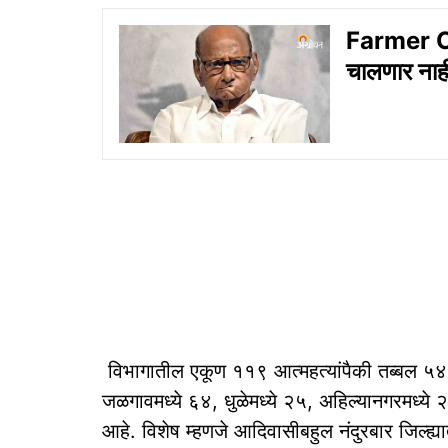
Farmer Cris
चालणार नाह
विभागातील एकूण ११९ आत्महत्यांपैकी तब्बल ५४ ट
जळगावमध्ये ६४, धुळेमध्ये २५, अहिल्यानगरमध्ये
आहे. विशेष म्हणजे आदिवासीबहुल नंदुरबार जिल्ह्