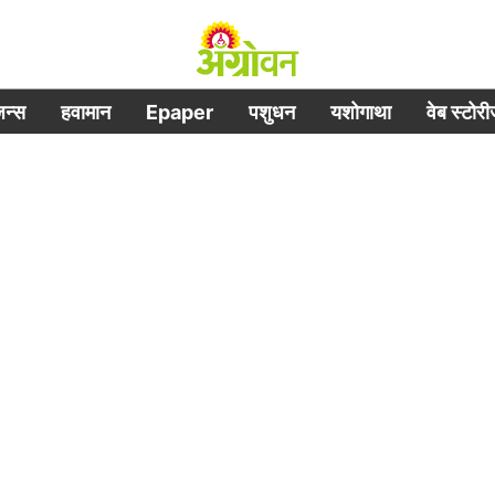
िजन्स
हवामान
Epaper
पशुधन
यशोगाथा
वेब स्टोर