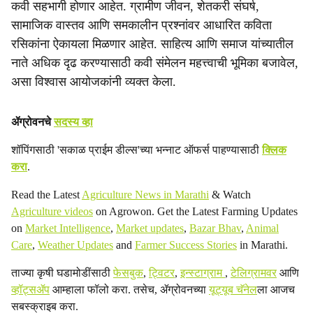
कवी सहभागी होणार आहेत. ग्रामीण जीवन, शेतकरी संघर्ष,
सामाजिक वास्तव आणि समकालीन प्रश्नांवर आधारित कविता
रसिकांना ऐकायला मिळणार आहेत. साहित्य आणि समाज यांच्यातील
नाते अधिक दृढ करण्यासाठी कवी संमेलन महत्त्वाची भूमिका बजावेल,
असा विश्वास आयोजकांनी व्यक्त केला.
ॲग्रोवनचे
सदस्य व्हा
शॉपिंगसाठी 'सकाळ प्राईम डील्स'च्या भन्नाट ऑफर्स पाहण्यासाठी
क्लिक
करा
.
Read the Latest
Agriculture News in Marathi
& Watch
Agriculture videos
on Agrowon. Get the Latest Farming Updates
on
Market Intelligence
,
Market updates
,
Bazar Bhav
,
Animal
Care
,
Weather Updates
and
Farmer Success Stories
in Marathi.
ताज्या कृषी घडामोडींसाठी
फेसबुक
,
ट्विटर
,
इन्स्टाग्राम
,
टेलिग्रामवर
आणि
व्हॉट्सॲप
आम्हाला फॉलो करा. तसेच, ॲग्रोवनच्या
यूट्यूब चॅनेल
ला आजच
सबस्क्राइब करा.