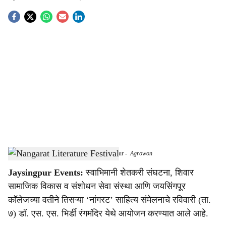
S
o
c
i
a
l
s
Third Nangarat literary conference in Jaysingpur
-
Agrowon
h
Jaysingpur Events:
स्वाभिमानी शेतकरी संघटना, शिवार
a
सामाजिक विकास व संशोधन सेवा संस्था आणि जयसिंगपूर
r
कॉलेजच्या वतीने तिसऱ्या ‘नांगरट’ साहित्य संमेलनाचे रविवारी (ता.
७) डॉ. एस. एस. भिर्डी रंगमंदिर येथे आयोजन करण्यात आले आहे.
e