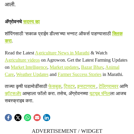
आली.
ॲग्रोवनचे
सदस्य व्हा
शॉपिंगसाठी 'सकाळ प्राईम डील्स'च्या भन्नाट ऑफर्स पाहण्यासाठी
क्लिक
करा
.
Read the Latest
Agriculture News in Marathi
& Watch
Agriculture videos
on Agrowon. Get the Latest Farming Updates
on
Market Intelligence
,
Market updates
,
Bazar Bhav
,
Animal
Care
,
Weather Updates
and
Farmer Success Stories
in Marathi.
ताज्या कृषी घडामोडींसाठी
फेसबुक
,
ट्विटर
,
इन्स्टाग्राम
,
टेलिग्रामवर
आणि
व्हॉट्सॲप
आम्हाला फॉलो करा. तसेच, ॲग्रोवनच्या
यूट्यूब चॅनेल
ला आजच
सबस्क्राइब करा.
ADVERTISEMENT / WIDGET