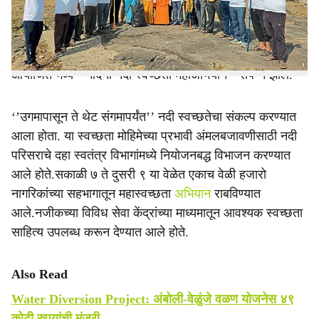
e
आले होते. यावर्षीच्या पर्यावरण दिनाचे प्रमुख आकर्षण म्हणजे
नाशिकच्या सांस्कृतिक, ऐतिहासिक आणि पर्यावरणीय वारशाचे प्रतीक
असलेल्या गोदावरी नदीच्या उपनदी ‘’नंदिनी नदी’’च्या संवर्धनासाठी
आयोजित भव्य ‘’नंदिनी नदी स्वच्छता महाअभियान’’ संपन्न झाले.
‘’उगमापासून ते थेट संगमापर्यंत’’ नदी स्वच्छतेचा संकल्प करण्यात
आला होता. या स्वच्छता मोहिमेच्या प्रभावी अंमलबजावणीसाठी नदी
परिसराचे दहा स्वतंत्र विभागांमध्ये नियोजनबद्ध विभाजन करण्यात
आले होते.सकाळी ७ ते दुसरी ९ या वेळेत एकाच वेळी हजारो
नागरिकांच्या सहभागातून महास्वच्छता
अभियान
राबविण्यात
आले.नजीकच्या विविध सेवा केंद्रांच्या माध्यमातून आवश्यक स्वच्छता
साहित्य उपलब्ध करून देण्यात आले होते.
Also Read
Water Diversion Project: अंबोली-वेळुंजे वळण योजनेस ४९
कोटी रुपयांची मंजुरी