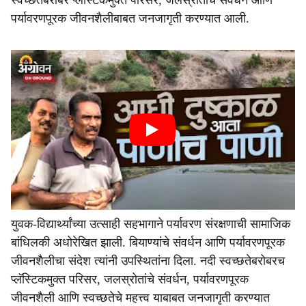
स्वच्छतेबरोबर प्लॅस्टिकमुक्त परिसर, जलस्रोतांचे संवर्धन आणि
पर्यावरणपूरक जीवनशैलीबाबत जनजागृती करण्यात आली.
युवक-विद्यार्थ्यांच्या उत्साही सहभागाने पर्यावरण संरक्षणाची सामाजिक
बांधिलकी अधोरेखित झाली. बियाण्यांचे संवर्धन आणि पर्यावरणपूरक
जीवनशैलीचा संदेश त्यांनी उपस्थितांना दिला. नदी स्वच्छतेबरोबरच
प्लॅस्टिकमुक्त परिसर, जलस्रोतांचे संवर्धन, पर्यावरणपूरक
जीवनशैली आणि स्वच्छतेचे महत्त्व याबाबत जनजागृती करण्यात