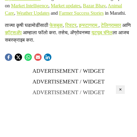
on
Market Intelligence
,
Market updates
,
Bazar Bhav
,
Animal
Care
,
Weather Updates
and
Farmer Success Stories
in Marathi.
ताज्या कृषी घडामोडींसाठी
फेसबुक
,
ट्विटर
,
इन्स्टाग्राम
,
टेलिग्रामवर
आणि
व्हॉट्सॲप
आम्हाला फॉलो करा. तसेच, ॲग्रोवनच्या
यूट्यूब चॅनेल
ला आजच
सबस्क्राइब करा.
ADVERTISEMENT / WIDGET
ADVERTISEMENT / WIDGET
×
ADVERTISEMENT / WIDGET