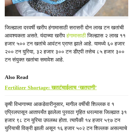
खत उपलब्ध नसल्याचे सांगून अधिक दराने विक्री केली जात
असल्याचे चित्र दिसत आहे.
जिल्ह्याला दरवर्षी खरीप हंगामासाठी सरासरी दोन लाख टन खतांची
आवश्यकता असते. यंदाच्या खरीप
हंगामासाठी
जिल्ह्यास २ लाख ११
हजार ५०० टन खतांचे आवंटन प्राप्त झाले आहे. यामध्ये ६० हजार
२०० टन युरिया, ३२ हजार ३०० टन डीएपी तसेच ८५ हजार ३००
टन संयुक्त खतांचा समावेश आहे.
Also Read
Fertilizer Shortage: खतटंचाईलाच ‘खतपाणी’
कृषी विभागाच्या आकडेवारीनुसार, मागील वर्षीची शिल्लक व १
एप्रिलपासून आतापर्यंत झालेला पुरवठा गृहित धरल्यास जिल्ह्यात ३१
हजार ९८ टन युरिया उपलब्ध होता. त्यापैकी १४ हजार ५९७ टन
युरियाची विक्री झाली असून १६ हजार ५०२ टन शिल्लक असल्याचे