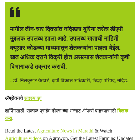
मागील तीन-चार दिवसांत नांदेडला युरिया तसेच डीएपी
मुबलक उपलब्ध झाला आहे. उपलब्ध खताची माहिती
क्यूआर कोडच्या माध्यमातून शेतकऱ्यांना पाहता येईल.
खत अधिक दराने विक्री होत असल्यास शेतकऱ्यांनी कृषी
विभागाकडे तक्रार करावी.
- डॉ. निलकुमार येतवडे, कृषी विकास अधिकारी, जिल्हा परिषद, नांदेड.
ॲग्रोवनचे
सदस्य व्हा
शॉपिंगसाठी 'सकाळ प्राईम डील्स'च्या भन्नाट ऑफर्स पाहण्यासाठी
क्लिक
करा
.
Read the Latest
Agriculture News in Marathi
& Watch
Agriculture videos
on Agrowon. Get the Latest Farming Updates