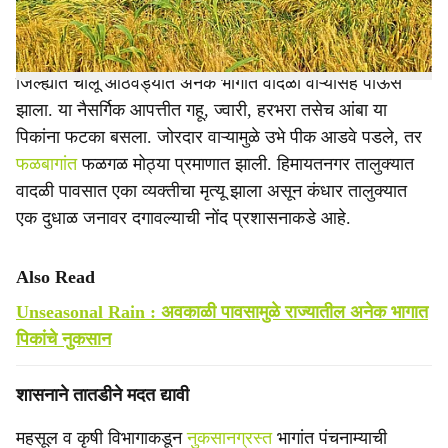
केला आहे.
जिल्ह्यात चालू आठवड्यात अनेक भागात वादळी वाऱ्यासह पाऊस
झाला. या नैसर्गिक आपत्तीत गहू, ज्वारी, हरभरा तसेच आंबा या
पिकांना फटका बसला. जोरदार वाऱ्यामुळे उभे पीक आडवे पडले, तर
फळबागांत
फळगळ मोठ्या प्रमाणात झाली. हिमायतनगर तालुक्यात
वादळी पावसात एका व्यक्तीचा मृत्यू झाला असून कंधार तालुक्यात
एक दुधाळ जनावर दगावल्याची नोंद प्रशासनाकडे आहे.
Also Read
Unseasonal Rain : अवकाळी पावसामुळे राज्यातील अनेक भागात
पिकांचे नुकसान
शासनाने तातडीने मदत द्यावी
महसूल व कृषी विभागाकडून
नुकसानग्रस्त
भागांत पंचनाम्याची