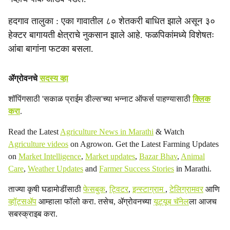
हदगाव तालुका : एका गावातील ८० शेतकरी बाधित झाले असून ३०
हेक्टर बागायती क्षेत्राचे नुकसान झाले आहे. फळपिकांमध्ये विशेषतः
आंबा बागांना फटका बसला.
ॲग्रोवनचे
सदस्य व्हा
शॉपिंगसाठी 'सकाळ प्राईम डील्स'च्या भन्नाट ऑफर्स पाहण्यासाठी
क्लिक
करा
.
Read the Latest
Agriculture News in Marathi
& Watch
Agriculture videos
on Agrowon. Get the Latest Farming Updates
on
Market Intelligence
,
Market updates
,
Bazar Bhav
,
Animal
Care
,
Weather Updates
and
Farmer Success Stories
in Marathi.
ताज्या कृषी घडामोडींसाठी
फेसबुक
,
ट्विटर
,
इन्स्टाग्राम
,
टेलिग्रामवर
आणि
व्हॉट्सॲप
आम्हाला फॉलो करा. तसेच, ॲग्रोवनच्या
यूट्यूब चॅनेल
ला आजच
सबस्क्राइब करा.