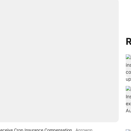
R
Receive Crop Insurance Compensation
Agrowon