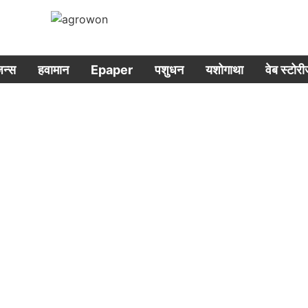
िजन्स
हवामान
Epaper
पशुधन
यशोगाथा
वेब स्टोर