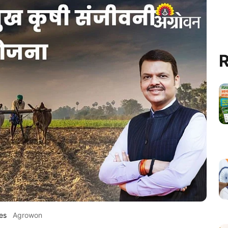
R
es
Agrowon