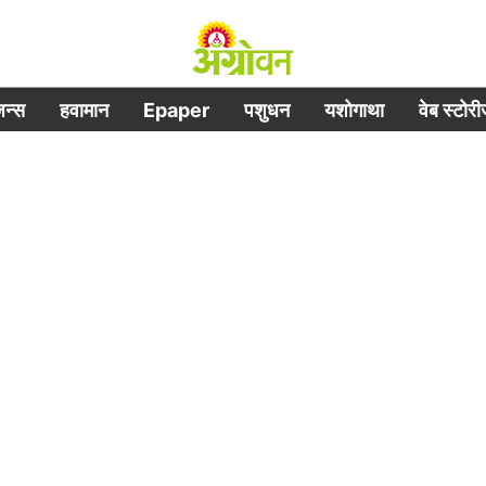
िजन्स
हवामान
Epaper
पशुधन
यशोगाथा
वेब स्टोर