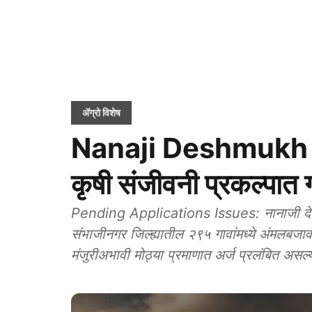
ॲग्रो विशेष
Nanaji Deshmukh Pr
कृषी संजीवनी प्रकल्पात 
Pending Applications Issues: नानाजी देशमुख 
संभाजीनगर जिल्ह्यातील २९५ गावांमध्ये अंमलबजा
मंजुरीअभावी मोठ्या प्रमाणात अर्ज प्रलंबित अस