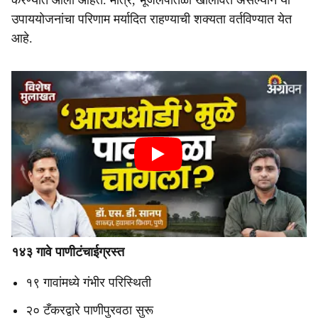
करण्यात आली आहेत. मात्र, भूजलपातळी खालावत असल्याने या
उपाययोजनांचा परिणाम मर्यादित राहण्याची शक्यता वर्तविण्यात येत
आहे.
१४३ गावे पाणीटंचाईग्रस्त
१९ गावांमध्ये गंभीर परिस्थिती
२० टँकरद्वारे पाणीपुरवठा सुरू