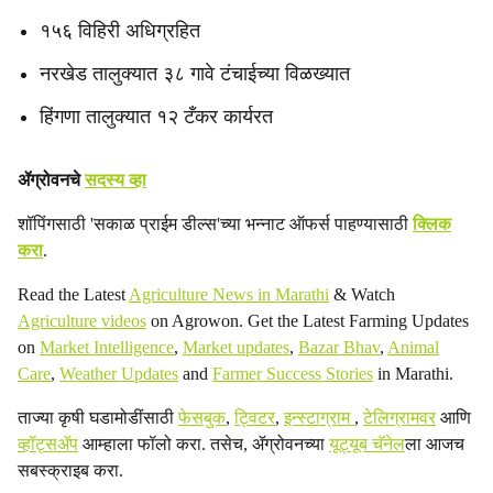
१५६ विहिरी अधिग्रहित
नरखेड तालुक्यात ३८ गावे टंचाईच्या विळख्यात
हिंगणा तालुक्यात १२ टँकर कार्यरत
ॲग्रोवनचे
सदस्य व्हा
शॉपिंगसाठी 'सकाळ प्राईम डील्स'च्या भन्नाट ऑफर्स पाहण्यासाठी
क्लिक
करा
.
Read the Latest
Agriculture News in Marathi
& Watch
Agriculture videos
on Agrowon. Get the Latest Farming Updates
on
Market Intelligence
,
Market updates
,
Bazar Bhav
,
Animal
Care
,
Weather Updates
and
Farmer Success Stories
in Marathi.
ताज्या कृषी घडामोडींसाठी
फेसबुक
,
ट्विटर
,
इन्स्टाग्राम
,
टेलिग्रामवर
आणि
व्हॉट्सॲप
आम्हाला फॉलो करा. तसेच, ॲग्रोवनच्या
यूट्यूब चॅनेल
ला आजच
सबस्क्राइब करा.