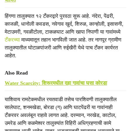
हिंगणा तालुक्यात १२ टँकरद्वारे पुरवठा सुरू आहे. नंदेरा, पेंढरी,
काजळी, धानोली कवडस, नवेगाव खुर्द, शिरुळ, कान्होली, इसासनी,
मेटाउमरी, गवळीटोला, टाकळघाट आणि खापा निपाणी या गावांमध्ये
टँकरच्या
माध्यमातून तहान भागविली जात आहे. तर नागपूर ग्रामीण
तालुक्यातील घोटाळपांजरी आणि रुईखैरी येथे पाच टँकर कार्यरत
आहेत.
Also Read
Water Scarcity: शिरूरमधील दहा गावांचा घसा कोरडा
याशिवाय रामटेकमधील रयतवाडी तसेच पारशिवणी तालुक्यातील
सालेघाट, शनमखेडा, बोरडा (ग) आणि घाटपेंढरी या गावांनाही
टँकरवर अवलंबून राहावे लागत आहे. दरम्यान, नरखेड, काटोल,
उमरेड आणि कळमेश्वर तालुक्यांत विहिरी अधिग्रहणाची कामे