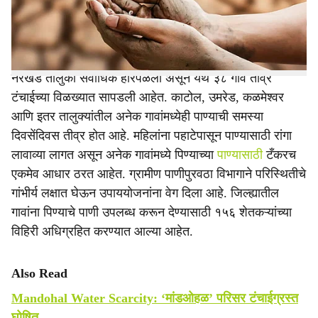
e
सुरू झाली आहे. जिल्ह्यातील तब्बल १४३ गावे पाणीटंचाईग्रस्त झाली
असून सध्या १९ गावांना २० टँकरद्वारे पाणीपुरवठा केला जात आहे.
नरखेड तालुका सर्वाधिक होरपळला असून येथे ३८ गावे तीव्र
टंचाईच्या विळख्यात सापडली आहेत. काटोल, उमरेड, कळमेश्वर
आणि इतर तालुक्यांतील अनेक गावांमध्येही पाण्याची समस्या
दिवसेंदिवस तीव्र होत आहे. महिलांना पहाटेपासून पाण्यासाठी रांगा
लावाव्या लागत असून अनेक गावांमध्ये पिण्याच्या
पाण्यासाठी
टँकरच
एकमेव आधार ठरत आहेत. ग्रामीण पाणीपुरवठा विभागाने परिस्थितीचे
गांभीर्य लक्षात घेऊन उपाययोजनांना वेग दिला आहे. जिल्ह्यातील
गावांना पिण्याचे पाणी उपलब्ध करून देण्यासाठी १५६ शेतकऱ्यांच्या
विहिरी अधिग्रहित करण्यात आल्या आहेत.
Also Read
Mandohal Water Scarcity: ‘मांडओहळ’ परिसर टंचाईग्रस्त
घोषित