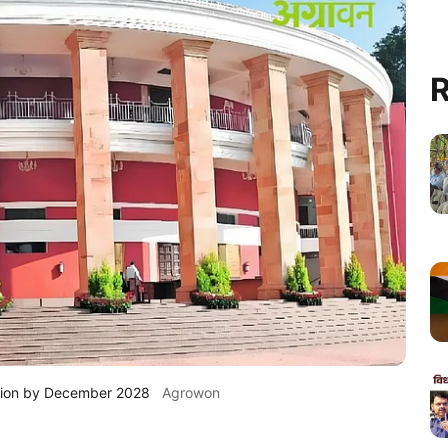
R
tion by December 2028
Agrowon