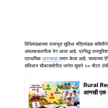
विधिमंडळाच्या पायाभूत सुविधा मंत्रिमंडळ समितीने 
अंमलबजावणीला वेग आला आहे. प्रसिद्ध वास्तुविशा
प्राथमिक
आराखडा
तयार केला आहे. सध्याच्या
संविधान चौकासमोरील जागेत सुमारे ५० मीटर उंच
Rural Reg
आणखी एक आक