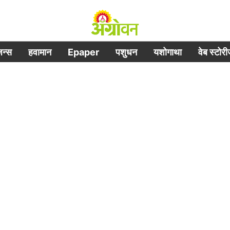
िजन्स
हवामान
Epaper
पशुधन
यशोगाथा
वेब स्टोर