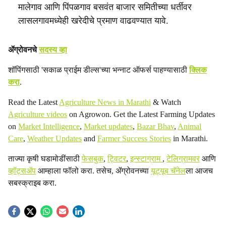
मालेगाव आणि पिंपळगाव बसवंत बाजार समितीच्या धर्तीवर
लासलगावमध्येही खरेदीचे प्रमाण वाढवण्यात यावे.
ॲग्रोवनचे
सदस्य व्हा
शॉपिंगसाठी 'सकाळ प्राईम डील्स'च्या भन्नाट ऑफर्स पाहण्यासाठी
क्लिक
करा
.
Read the Latest
Agriculture News in Marathi
& Watch
Agriculture videos
on Agrowon. Get the Latest Farming Updates
on
Market Intelligence
,
Market updates
,
Bazar Bhav
,
Animal
Care
,
Weather Updates
and
Farmer Success Stories
in Marathi.
ताज्या कृषी घडामोडींसाठी
फेसबुक
,
ट्विटर
,
इन्स्टाग्राम
,
टेलिग्रामवर
आणि
व्हॉट्सॲप
आम्हाला फॉलो करा. तसेच, ॲग्रोवनच्या
यूट्यूब चॅनेल
ला आजच
सबस्क्राइब करा.