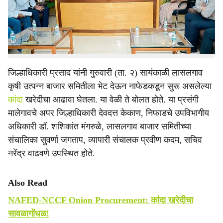
आवारात दर्शनी भागात जनजागृतीपर फलक लावावेत, तसेच दोन
e
कर्मचाऱ्यांची नियुक्ती करून शेतकऱ्यांना कांद्याचे दर आणि
नियमावलीची माहिती द्यावी, असे निर्देश जिल्हाधिकारी आयुष प्रसाद
यांनी दिले.
जिल्हाधिकारी प्रसाद यांनी गुरुवारी (ता. २) सायंकाळी लासलगाव
कृषी उत्पन्न बाजार समितीला भेट देऊन नाफेडकडून सुरू असलेल्या
कांदा
खरेदीचा आढावा घेतला. या वेळी ते बोलत होते. या प्रसंगी
मालेगावचे अपर जिल्हाधिकारी देवदत्त केकाण, निफाडचे उपविभागीय
अधिकारी डॉ. शशिकांत मंगरुळे, लासलगाव बाजार समितीच्या
संचालिका सुवर्णा जगताप, व्यापारी संचालक प्रवीण कदम, सचिव
नरेंद्र वाढवणे उपस्थित होते.
Also Read
NAFED-NCCF Onion Procurement: कांदा खरेदीचा
सावळागोंधळ!