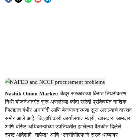
S
o
c
i
a
l
s
Issues in onion procurement process
-
Agrowon
h
Nashik Onion Market:
केंद्र सरकारच्या किंमत स्थिरीकरण
a
निधी योजनेअंतर्गत सुरू असलेल्या कांदा खरेदी प्रक्रियेत नाशिक
r
जिल्ह्यात गंभीर अनागोंदी आणि बेजबाबदारपणा सुरू असल्याचे वास्तव
समोर आले आहे. जिल्हाधिकारी कार्यालयात मंत्री, खासदार, आमदार
e
आणि वरिष्ठ अधिकाऱ्यांच्या उपस्थितीत झालेल्या बैठकीत दिलेले
स्पष्ट आदेशही ‘नाफेड’ आणि ‘एनसीसीएफ’ने सरळ धाब्यावर