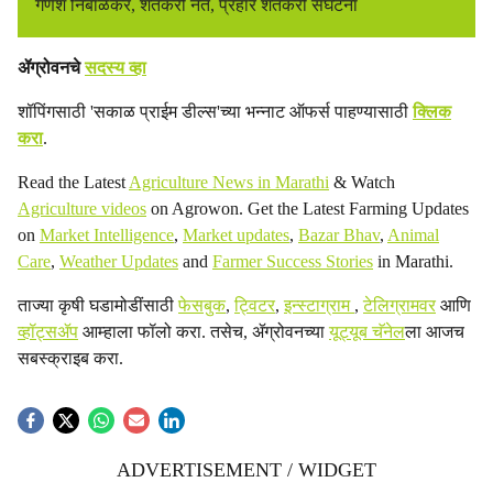
गणेश निंबाळकर, शेतकरी नेते, प्रहार शेतकरी संघटना
ॲग्रोवनचे
सदस्य व्हा
शॉपिंगसाठी 'सकाळ प्राईम डील्स'च्या भन्नाट ऑफर्स पाहण्यासाठी
क्लिक
करा
.
Read the Latest
Agriculture News in Marathi
& Watch
Agriculture videos
on Agrowon. Get the Latest Farming Updates
on
Market Intelligence
,
Market updates
,
Bazar Bhav
,
Animal
Care
,
Weather Updates
and
Farmer Success Stories
in Marathi.
ताज्या कृषी घडामोडींसाठी
फेसबुक
,
ट्विटर
,
इन्स्टाग्राम
,
टेलिग्रामवर
आणि
व्हॉट्सॲप
आम्हाला फॉलो करा. तसेच, ॲग्रोवनच्या
यूट्यूब चॅनेल
ला आजच
सबस्क्राइब करा.
ADVERTISEMENT / WIDGET