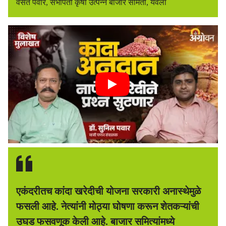
वसंत पवार, सभापती कृषी उत्पन्न बाजार समिती, येवला
एकंदरीतच कांदा खरेदीची योजना सरकारी अनास्थेमुळे
फसली आहे. नेत्यांनी मोठ्या घोषणा करून शेतकऱ्यांची
उघड फसवणूक केली आहे. बाजार समित्यांमध्ये