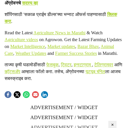
ॲग्रोवनचे
सदस्य व्हा
शॉपिंगसाठी 'सकाळ प्राईम डील्स'च्या भन्नाट ऑफर्स पाहण्यासाठी
क्लिक
करा
.
Read the Latest
Agriculture News in Marathi
& Watch
Agriculture videos
on Agrowon. Get the Latest Farming Updates
on
Market Intelligence
,
Market updates
,
Bazar Bhav
,
Animal
Care
,
Weather Updates
and
Farmer Success Stories
in Marathi.
ताज्या कृषी घडामोडींसाठी
फेसबुक
,
ट्विटर
,
इन्स्टाग्राम
,
टेलिग्रामवर
आणि
व्हॉट्सॲप
आम्हाला फॉलो करा. तसेच, ॲग्रोवनच्या
यूट्यूब चॅनेल
ला आजच
सबस्क्राइब करा.
ADVERTISEMENT / WIDGET
ADVERTISEMENT / WIDGET
×
ADVERTISEMENT / WIDGET