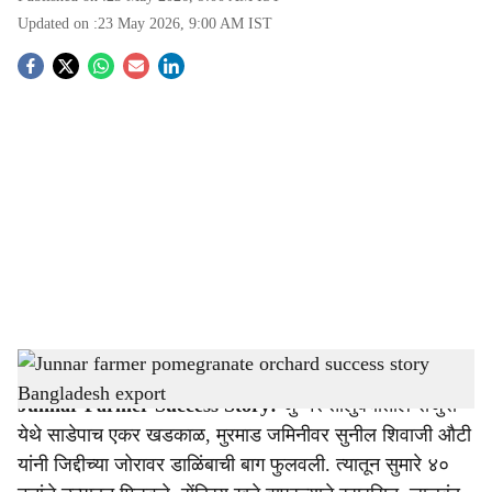
Updated on :
23 May 2026, 9:00 AM
IST
S
o
c
i
a
l
s
Junnar farmer pomegranate orchard success story Bangladesh export
-
Agrowon
h
Junnar Farmer Success Story:
जुन्नर तालुक्यातील राजुरी
a
येथे साडेपाच एकर खडकाळ, मुरमाड जमिनीवर सुनील शिवाजी औटी
r
यांनी जिद्दीच्या जोरावर डाळिंबाची बाग फुलवली. त्यातून सुमारे ४०