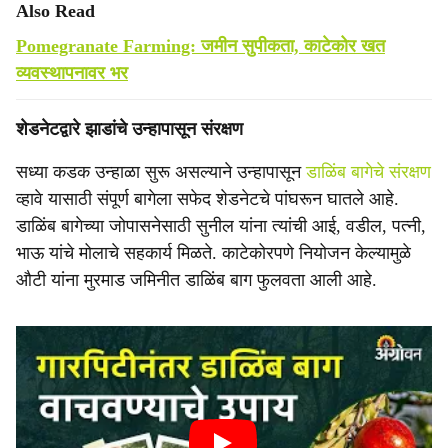
Also Read
Pomegranate Farming: जमीन सुपीकता, काटेकोर खत
व्यवस्थापनावर भर
शेडनेटद्वारे झाडांचे उन्हापासून संरक्षण
सध्या कडक उन्हाळा सुरू असल्याने उन्हापासून
डाळिंब बागेचे संरक्षण
व्हावे यासाठी संपूर्ण बागेला सफेद शेडनेटचे पांघरून घातले आहे.
डाळिंब बागेच्या जोपासनेसाठी सुनील यांना त्यांची आई, वडील, पत्नी,
भाऊ यांचे मोलाचे सहकार्य मिळते. काटेकोरपणे नियोजन केल्यामुळे
औटी यांना मुरमाड जमिनीत डाळिंब बाग फुलवता आली आहे.