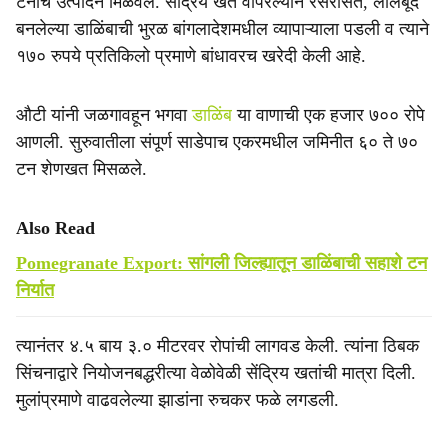
टनांचे उत्पादन मिळवले. सेंद्रिय खते वापरल्याने रसरसित, लालबूंद
e
बनलेल्या डाळिंबाची भुरळ बांगलादेशमधील व्यापाऱ्याला पडली व त्याने
१७० रुपये प्रतिकिलो प्रमाणे बांधावरच खरेदी केली आहे.
औटी यांनी जळगावहून भगवा
डाळिंब
या वाणाची एक हजार ७०० रोपे
आणली. सुरुवातीला संपूर्ण साडेपाच एकरमधील जमिनीत ६० ते ७०
टन शेणखत मिसळले.
Also Read
Pomegranate Export: सांगली जिल्ह्यातून डाळिंबाची सहाशे टन
निर्यात
त्यानंतर ४.५ बाय ३.० मीटरवर रोपांची लागवड केली. त्यांना ठिबक
सिंचनाद्वारे नियोजनबद्धरीत्या वेळोवेळी सेंद्रिय खतांची मात्रा दिली.
मुलांप्रमाणे वाढवलेल्या झाडांना रुचकर फळे लगडली.