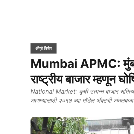
ॲग्रो विशेष
Mumbai APMC: मुंबई
राष्ट्रीय बाजार म्हणून घो
National Market: कृषी उत्पन्न बाजार समित्यांम
आणण्यासाठी २०१७ च्या मॉडेल ॲक्टची अंमलबजा