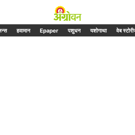
िजन्स
हवामान
Epaper
पशुधन
यशोगाथा
वेब स्टोर