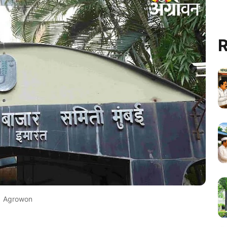
R
Agrowon