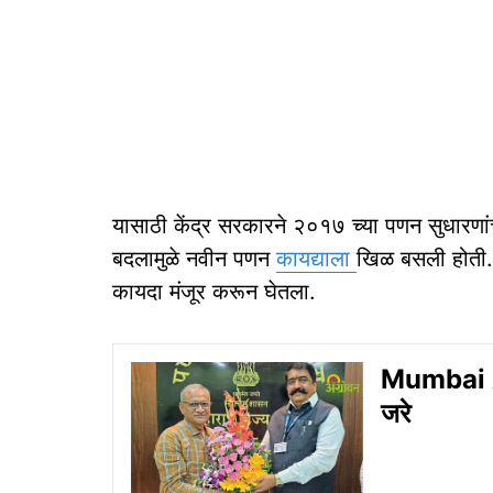
यासाठी केंद्र सरकारने २०१७ च्या पणन सुधारणांच
बदलामुळे नवीन पणन
कायद्याला
खिळ बसली होती. द
कायदा मंजूर करून घेतला.
Mumbai A
जरे