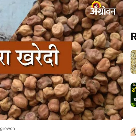
R
growon