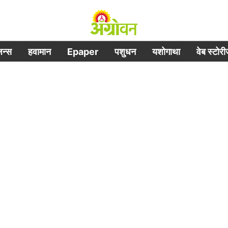
िजन्स
हवामान
Epaper
पशुधन
यशोगाथा
वेब स्टोर