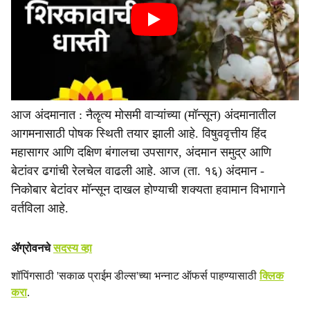
आज अंदमानात : नैॡत्य मोसमी वाऱ्यांच्या (मॉन्सून) अंदमानातील
आगमनासाठी पोषक स्थिती तयार झाली आहे. विषुववृत्तीय हिंद
महासागर आणि दक्षिण बंगालचा उपसागर, अंदमान समुद्र आणि
बेटांवर ढगांची रेलचेल वाढली आहे. आज (ता. १६) अंदमान -
निकोबार बेटांवर मॉन्सून दाखल होण्याची शक्यता हवामान विभागाने
वर्तविला आहे.
ॲग्रोवनचे
सदस्य व्हा
शॉपिंगसाठी 'सकाळ प्राईम डील्स'च्या भन्नाट ऑफर्स पाहण्यासाठी
क्लिक
करा
.