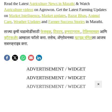
Read the Latest
Agriculture News in Marathi
& Watch
Agriculture videos
on Agrowon. Get the Latest Farming Updates
on
Market Intelligence
,
Market updates
,
Bazar Bhav
,
Animal
Care
,
Weather Updates
and
Farmer Success Stories
in Marathi.
ताज्या कृषी घडामोडींसाठी
फेसबुक
,
ट्विटर
,
इन्स्टाग्राम
,
टेलिग्रामवर
आणि
व्हॉट्सॲप
आम्हाला फॉलो करा. तसेच, ॲग्रोवनच्या
यूट्यूब चॅनेल
ला आजच
सबस्क्राइब करा.
ADVERTISEMENT / WIDGET
ADVERTISEMENT / WIDGET
×
ADVERTISEMENT / WIDGET