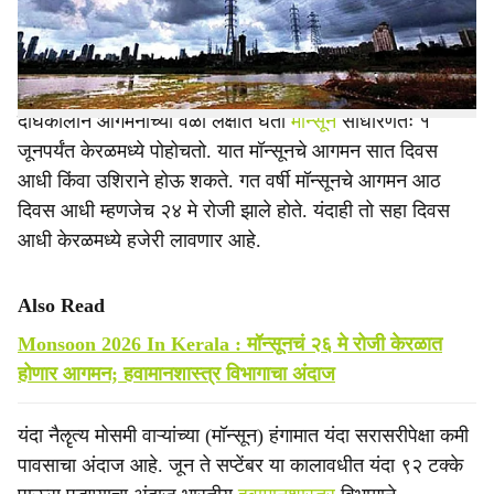
e
आहे. या अंदाजानुसार मॉन्सूनचे आगमन चार दिवस मागे-पुढे होण्याची
शक्यताही गृहीत धरण्यात आली आहे.
दीर्घकालीन आगमनाच्या वेळा लक्षात घेता
मॉन्सून
साधारणतः १
जूनपर्यंत केरळमध्ये पोहोचतो. यात मॉन्सूनचे आगमन सात दिवस
आधी किंवा उशिराने होऊ शकते. गत वर्षी मॉन्सूनचे आगमन आठ
दिवस आधी म्हणजेच २४ मे रोजी झाले होते. यंदाही तो सहा दिवस
आधी केरळमध्ये हजेरी लावणार आहे.
Also Read
Monsoon 2026 In Kerala : मॉन्सूनचं २६ मे रोजी केरळात
होणार आगमन; हवामानशास्त्र विभागाचा अंदाज
यंदा नैॡत्य मोसमी वाऱ्यांच्या (मॉन्सून) हंगामात यंदा सरासरीपेक्षा कमी
पावसाचा अंदाज आहे. जून ते सप्टेंबर या कालावधीत यंदा ९२ टक्के