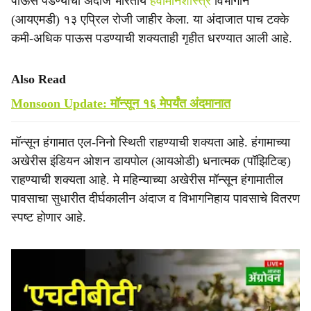
पाऊस पडण्याचा अंदाज भारतीय
हवामानशास्त्र
विभागाने
(आयएमडी) १३ एप्रिल रोजी जाहीर केला. या अंदाजात पाच टक्के
कमी-अधिक पाऊस पडण्याची शक्‍यताही गृहीत धरण्यात आली आहे.
Also Read
Monsoon Update: मॉन्सून १६ मेपर्यंत अंदमानात
मॉन्सून हंगामात एल-निनो स्थिती राहण्याची शक्यता आहे. हंगामाच्या
अखेरीस इंडियन ओशन डायपोल (आयओडी) धनात्मक (पॉझिटिव्ह)
राहण्याची शक्यता आहे. मे महिन्याच्या अखेरीस मॉन्सून हंगामातील
पावसाचा सुधारीत दीर्घकालीन अंदाज व विभागनिहाय पावसाचे वितरण
स्पष्ट होणार आहे.