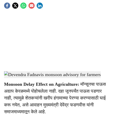
S
o
c
i
a
l
s
Devendra Fadnavis monsoon advisory for farmers
-
Agrowon
h
Monsoon Delay Effect on Agriculture:
मॉन्सूनचा पाऊस
a
अद्याप केरळमध्ये पोहोचलेला नाही. दहा जूनपर्यंत पाऊस पडणार
r
नाही, त्यामुळे शेतकऱ्यांनी खरीप हंगामाच्या पेरण्या करण्यासाठी घाई
करू नयेत, असे आवाहन मुख्यमंत्री देवेंद्र फडणवीस यांनी
e
समाजमाध्यमातून केले आहे.