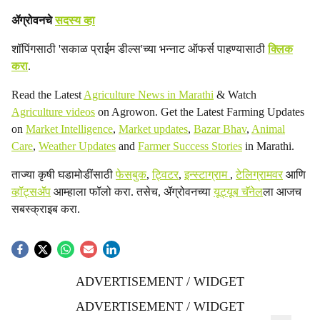
ॲग्रोवनचे
सदस्य व्हा
शॉपिंगसाठी 'सकाळ प्राईम डील्स'च्या भन्नाट ऑफर्स पाहण्यासाठी
क्लिक
करा
.
Read the Latest
Agriculture News in Marathi
& Watch
Agriculture videos
on Agrowon. Get the Latest Farming Updates
on
Market Intelligence
,
Market updates
,
Bazar Bhav
,
Animal
Care
,
Weather Updates
and
Farmer Success Stories
in Marathi.
ताज्या कृषी घडामोडींसाठी
फेसबुक
,
ट्विटर
,
इन्स्टाग्राम
,
टेलिग्रामवर
आणि
व्हॉट्सॲप
आम्हाला फॉलो करा. तसेच, ॲग्रोवनच्या
यूट्यूब चॅनेल
ला आजच
सबस्क्राइब करा.
ADVERTISEMENT / WIDGET
ADVERTISEMENT / WIDGET