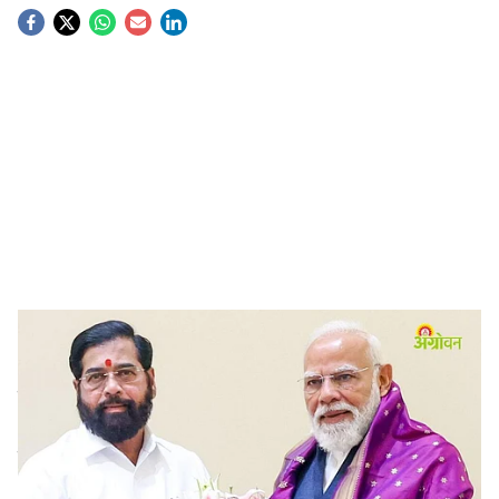
S
o
c
i
a
l
s
Modi Government Cabinet Expansion Update.
-
(Agrowon)
h
Modi Cabinet Reshuffle
: महाराष्ट्रातील राजकीय
a
घडामोडीनंतर आता केंद्रीय मंत्रिमंडळात फेरबदलाचे संकेत मिळत
r
आहेत. यात उपमुख्यमंत्री एकनाथ शिंदे यांच्या नेतृत्त्वाखाली
शिवसेनेला केंद्रीय मंत्रिपद मिळण्याची शक्यता व्यक्त केली जात
e
आहे. ठाकरेंच्या शिवसेनेतील सहा फुटीर खासदारांनी नुकताच