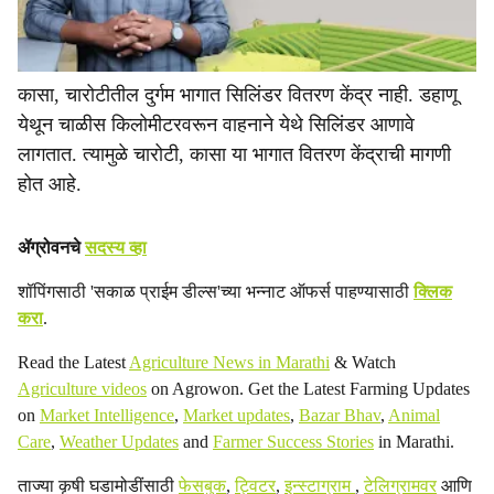
कासा, चारोटीतील दुर्गम भागात सिलिंडर वितरण केंद्र नाही. डहाणू
येथून चाळीस किलोमीटरवरून वाहनाने येथे सिलिंडर आणावे
लागतात. त्यामुळे चारोटी, कासा या भागात वितरण केंद्राची मागणी
होत आहे.
ॲग्रोवनचे
सदस्य व्हा
शॉपिंगसाठी 'सकाळ प्राईम डील्स'च्या भन्नाट ऑफर्स पाहण्यासाठी
क्लिक
करा
.
Read the Latest
Agriculture News in Marathi
& Watch
Agriculture videos
on Agrowon. Get the Latest Farming Updates
on
Market Intelligence
,
Market updates
,
Bazar Bhav
,
Animal
Care
,
Weather Updates
and
Farmer Success Stories
in Marathi.
ताज्या कृषी घडामोडींसाठी
फेसबुक
,
ट्विटर
,
इन्स्टाग्राम
,
टेलिग्रामवर
आणि