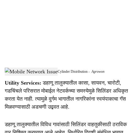
o
c
i
a
l
s
Poor Mobile Network Disrupts LPG Cylinder Distribution
-
Agrowon
h
Utility Services:
डहाणू तालुक्यातील कासा, सायवन, चारोटी,
a
गडचिंचले परिसरात मोबाईल नेटवर्कच्या समस्येमुळे सिलिंडर अधिकृत
r
करता येत नाही. त्यामुळे दुर्गम भागातील नागरिकांना स्वयंपाकाचा गॅस
मिळवण्यासाठी अडचणी उद्बवत आहे.
e
डहाणू तालुक्यातील विविध गावांसाठी सिलिंडर वाहतुकीसाठी ठराविक
वार निश्चित करण्यात आले आहेत. निर्धारित दिवशी संबंधित भागात